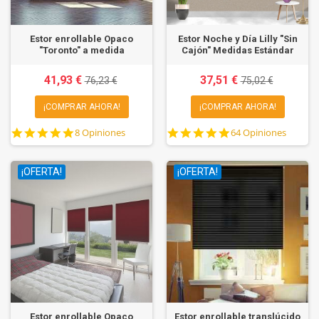
Estor enrollable Opaco
Estor Noche y Día Lilly "Sin
"Toronto" a medida
Cajón" Medidas Estándar
41,93 €
37,51 €
76,23 €
75,02 €
¡COMPRAR AHORA!
¡COMPRAR AHORA!
4.8
4.9
8 Opiniones
64 Opiniones
star
star
rating
rating
¡OFERTA!
¡OFERTA!
Estor enrollable Opaco
Estor enrollable translúcido