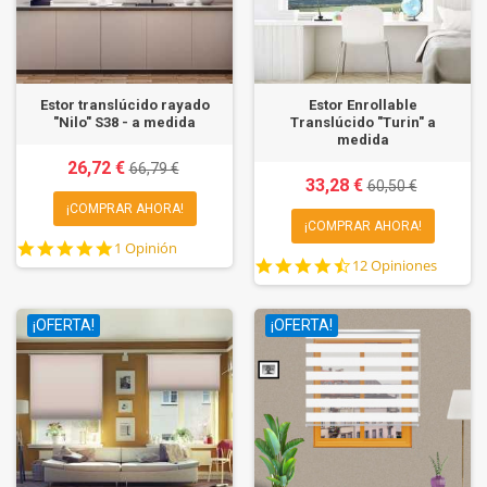
Estor translúcido rayado
Estor Enrollable
"Nilo" S38 - a medida
Translúcido "Turin" a
medida
26,72 €
66,79 €
33,28 €
60,50 €
¡COMPRAR AHORA!
¡COMPRAR AHORA!
5.0
1 Opinión
4.7
star
12 Opiniones
star
rating
rating
¡OFERTA!
¡OFERTA!