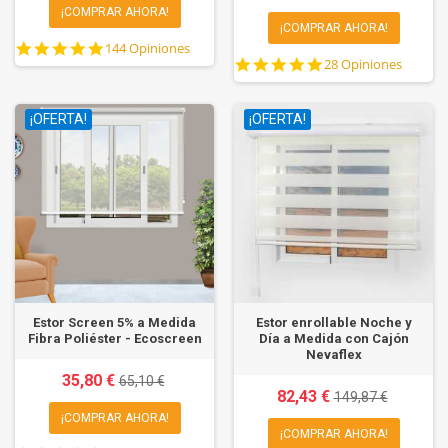
¡COMPRAR AHORA!
¡COMPRAR AHORA!
4.9
144 Opiniones
4.9
star
28 Opiniones
star
rating
rating
¡OFERTA!
¡OFERTA!
Estor Screen 5% a Medida
Estor enrollable Noche y
Fibra Poliéster - Ecoscreen
Día a Medida con Cajón
Nevaflex
35,80 €
65,10 €
82,43 €
149,87 €
¡COMPRAR AHORA!
¡COMPRAR AHORA!