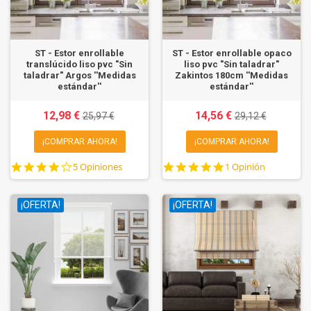
ST - Estor enrollable
ST - Estor enrollable opaco
translúcido liso pvc "Sin
liso pvc "Sin taladrar"
taladrar" Argos ''Medidas
Zakintos 180cm ''Medidas
estándar''
estándar''
12,98 €
14,56 €
25,97 €
29,12 €
¡COMPRAR AHORA!
¡COMPRAR AHORA!
4.0
5.0
5 Opiniones
1 Opinión
star
star
rating
rating
¡OFERTA!
¡OFERTA!