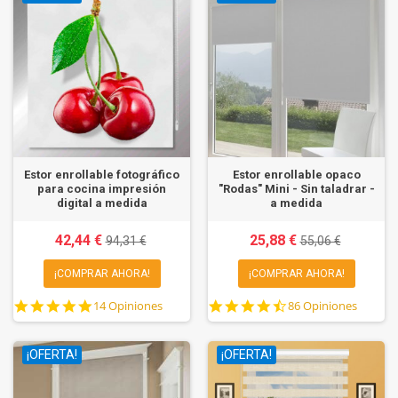
Estor enrollable fotográfico
Estor enrollable opaco
para cocina impresión
"Rodas" Mini - Sin taladrar -
digital a medida
a medida
42,44 €
25,88 €
94,31 €
55,06 €
¡COMPRAR AHORA!
¡COMPRAR AHORA!
4.9
4.6
14 Opiniones
86 Opiniones
star
star
rating
rating
¡OFERTA!
¡OFERTA!