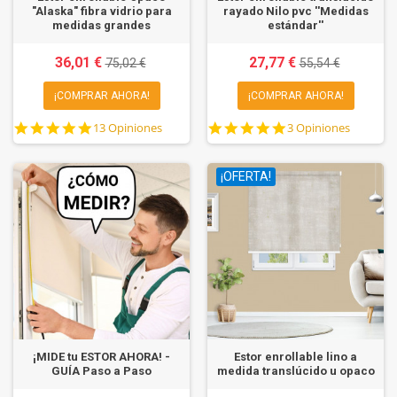
"Alaska" fibra vidrio para
rayado Nilo pvc ''Medidas
medidas grandes
estándar''
36,01 €
27,77 €
75,02 €
55,54 €
¡COMPRAR AHORA!
¡COMPRAR AHORA!
5.0
5.0
13 Opiniones
3 Opiniones
star
star
rating
rating
¡OFERTA!
¡MIDE tu ESTOR AHORA! -
Estor enrollable lino a
GUÍA Paso a Paso
medida translúcido u opaco