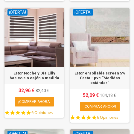
star
star
rating
rating
¡OFERTA!
¡OFERTA!
Estor Noche y Día Lilly
Estor enrollable screen 5%
basico sin cajón a medida
Creta - pvc ''Medidas
estándar''
32,96 €
82,40 €
52,09 €
104,18 €
¡COMPRAR AHORA!
¡COMPRAR AHORA!
5.0
6 Opiniones
4.8
star
6 Opiniones
star
rating
rating
¡OFERTA!
¡OFERTA!