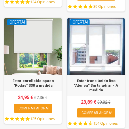
4.8
124 Opiniones
4.8
star
39 Opiniones
star
rating
rating
¡OFERTA!
¡OFERTA!
Estor enrollable opaco
Estor translúcido liso
"Rodas" S38 a medida
"Atenea" Sin taladrar - A
medida
24,95 €
62,36 €
23,89 €
50,82 €
¡COMPRAR AHORA!
¡COMPRAR AHORA!
4.8
125 Opiniones
4.7
star
154 Opiniones
star
rating