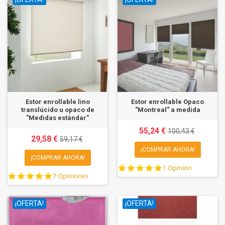
Estor enrollable lino
Estor enrollable Opaco
translúcido u opaco de
"Montreal" a medida
"Medidas estándar"
55,24 €
100,43 €
29,58 €
59,17 €
¡COMPRAR AHORA!
¡COMPRAR AHORA!
5.0
1 Opinión
4.9
7 Opiniones
star
star
rating
rating
¡OFERTA!
¡OFERTA!