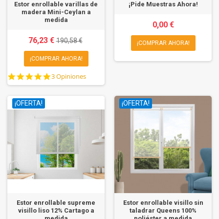
Estor enrollable varillas de
¡Pide Muestras Ahora!
madera Mini-Ceylan a
medida
0,00 €
76,23 €
190,58 €
¡COMPRAR AHORA!
¡COMPRAR AHORA!
5.0
3 Opiniones
star
rating
¡OFERTA!
¡OFERTA!
Estor enrollable supreme
Estor enrollable visillo sin
visillo liso 12% Cartago a
taladrar Queens 100%
medida
poliéster a medida