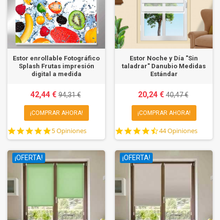
Estor enrollable Fotográfico
Estor Noche y Día "Sin
Splash Frutas impresión
taladrar" Danubio Medidas
digital a medida
Estándar
42,44 €
20,24 €
94,31 €
40,47 €
¡COMPRAR AHORA!
¡COMPRAR AHORA!
5.0
4.7
5 Opiniones
44 Opiniones
star
star
rating
rating
¡OFERTA!
¡OFERTA!