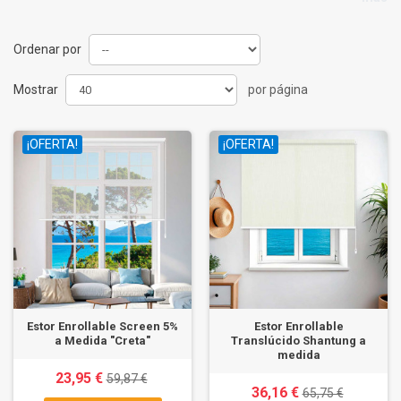
Ordenar por
Mostrar
por página
¡OFERTA!
¡OFERTA!
Estor Enrollable Screen 5%
Estor Enrollable
a Medida "Creta"
Translúcido Shantung a
medida
23,95 €
59,87 €
36,16 €
65,75 €