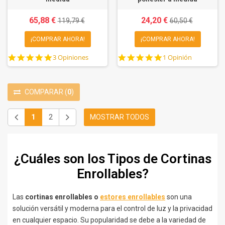
65,88 €
24,20 €
119,79 €
60,50 €
¡COMPRAR AHORA!
¡COMPRAR AHORA!
5.0
5.0
3 Opiniones
1 Opinión
star
star
rating
rating
COMPARAR
(
0
)
1
2
MOSTRAR TODOS
¿Cuáles son los Tipos de Cortinas
Enrollables?
Las
cortinas enrollables o
estores enrollables
son una
solución versátil y moderna para el control de luz y la privacidad
en cualquier espacio. Su popularidad se debe a la variedad de