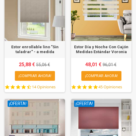
Estor enrollable lino "Sin
Estor Día y Noche Con Cajón
taladrar" - a medida
Medidas Estándar Voronia
25,88 €
48,01 €
55,06 €
96,01 €
¡COMPRAR AHORA!
¡COMPRAR AHORA!
4.6
4.8
14 Opiniones
45 Opiniones
star
star
rating
rating
¡OFERTA!
¡OFERTA!