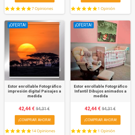
4.9
5.0
7 Opiniones
1 Opinión
star
star
rating
rating
¡OFERTA!
¡OFERTA!
Estor enrollable Fotográfico
Estor enrollable Fotográfico
impresión digital Paisajes a
Infantil Dibujos animados a
medida
medida
42,44 €
42,44 €
94,31 €
94,31 €
¡COMPRAR AHORA!
¡COMPRAR AHORA!
4.8
5.0
14 Opiniones
1 Opinión