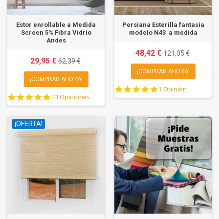
Estor enrollable a Medida
Persiana Esterilla fantasia
Screen 5% Fibra Vidrio
modelo N43  a medida
Andes
48,42 €
121,05 €
29,95 €
62,39 €
¡COMPRAR AHORA!
¡COMPRAR AHORA!
5.0
1 Opinión
4.9
23 Opiniones
star
star
rating
rating
¡OFERTA!