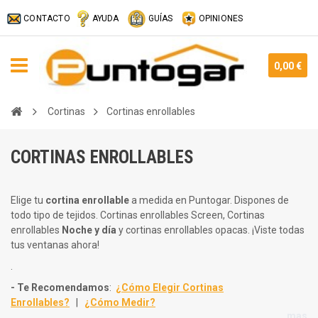
CONTACTO
AYUDA
GUÍAS
OPINIONES
0,00 €
Cortinas
Cortinas enrollables
CORTINAS ENROLLABLES
Elige tu
cortina enrollable
a medida en Puntogar. Dispones de
todo tipo de tejidos. Cortinas enrollables Screen, Cortinas
enrollables
Noche y día
y cortinas enrollables opacas. ¡Viste todas
tus ventanas ahora!
.
- Te Recomendamos
:
¿Cómo Elegir Cortinas
Enrollables?
|
¿Cómo Medir?
mas