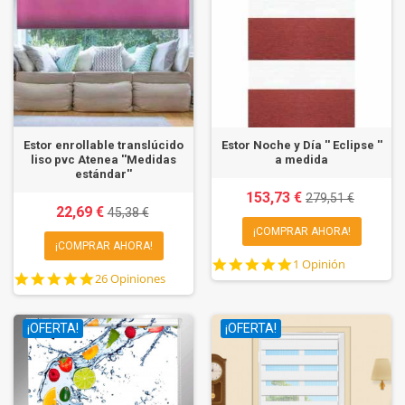
Estor enrollable translúcido
Estor Noche y Día '' Eclipse ''
liso pvc Atenea ''Medidas
a medida
estándar''
153,73 €
279,51 €
22,69 €
45,38 €
¡COMPRAR AHORA!
¡COMPRAR AHORA!
5.0
1 Opinión
4.8
26 Opiniones
star
star
rating
rating
¡OFERTA!
¡OFERTA!