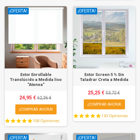
rating
¡OFERTA!
¡OFERTA!
Estor Enrollable
Estor Screen 5 % Sin
Translúcido a Medida liso
Taladrar Creta a Medida
"Atenea"
25,25 €
53,72 €
24,95 €
62,36 €
¡COMPRAR AHORA!
¡COMPRAR AHORA!
4.8
130 Opiniones
4.8
108 Opiniones
star
star
rating
rating
¡OFERTA!
¡OFERTA!