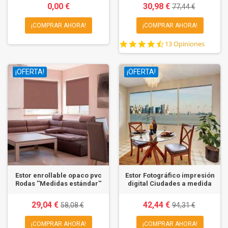
0,00 €
30,98 €
77,44 €
¡COMPRAR AHORA!
¡COMPRAR AHORA!
4.6
13 Opiniones
star
rating
¡OFERTA!
¡OFERTA!
Estor enrollable opaco pvc
Estor Fotográfico impresión
Rodas ''Medidas estándar''
digital Ciudades a medida
29,04 €
42,44 €
58,08 €
94,31 €
¡COMPRAR AHORA!
¡COMPRAR AHORA!