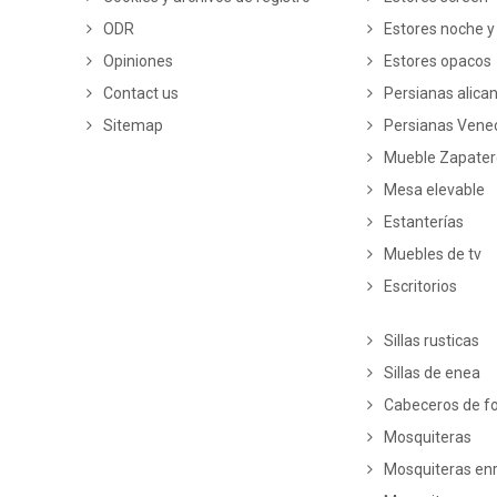
ODR
Estores noche y
Opiniones
Estores opacos
Contact us
Persianas alica
Sitemap
Persianas Vene
Mueble Zapate
Mesa elevable
Estanterías
Muebles de tv
Escritorios
Sillas rusticas
Sillas de enea
Cabeceros de fo
Mosquiteras
Mosquiteras enr