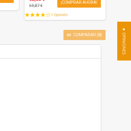
¡COMPRAR AHORA!
69,87 €
4.0
1 Opinión
star
rating
★ OPINIONES
COMPARAR
(
0
)