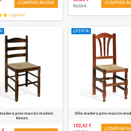
¡COMPRAR AHORA!
¡COMPRAR A
92,55 €
5.0
1 Opinión
star
rating
A!
¡OFERTA!
a madera pino macizo modelo
Silla madera pino macizo mod
Kenzo
102,42 €
¡COMPRAR A
 €