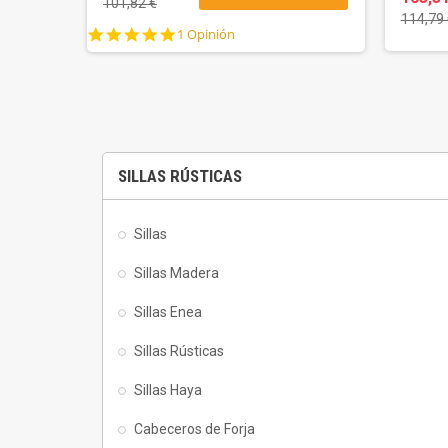
101,82 €
114,79 
5.0
1 Opinión
star
rating
SILLAS RÚSTICAS
Sillas
Sillas Madera
Sillas Enea
Sillas Rústicas
Sillas Haya
Cabeceros de Forja