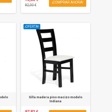
¡COMPRAR AHORA!
82,00 €
¡OFERTA!
odelo
Silla madera pino macizo modelo
Indiana
97,82 €