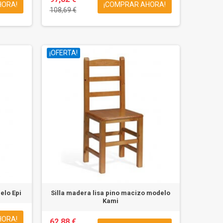
HORA!
¡COMPRAR AHORA!
108,69 €
¡OFERTA!
elo Epi
Silla madera lisa pino macizo modelo
Kami
HORA!
62,88 €