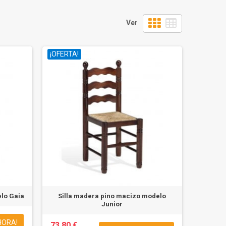
Ver
¡OFERTA!
elo Gaia
Silla madera pino macizo modelo
Junior
HORA!
73,80 €