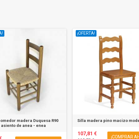
A!
¡OFERTA!
 comedor madera Duquesa R90
Silla madera pino macizo mod
asiento de anea - enea
107,81 €
¡COMPRAR A
€