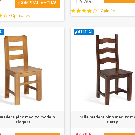
119,79 €
¡COMPRAR AHORA!
4.0
1 Opinión
4.4
7 Opiniones
star
star
rating
rating
A!
¡OFERTA!
a madera pino macizo modelo
Silla madera pino macizo m
Floquet
Harry
€
83,30 €