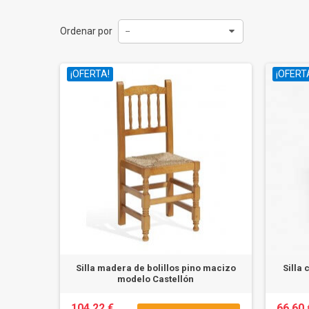
Ordenar por
--
¡OFERTA!
¡OFERT
Silla madera de bolillos pino macizo
Silla
modelo Castellón
104,22 €
66,60 