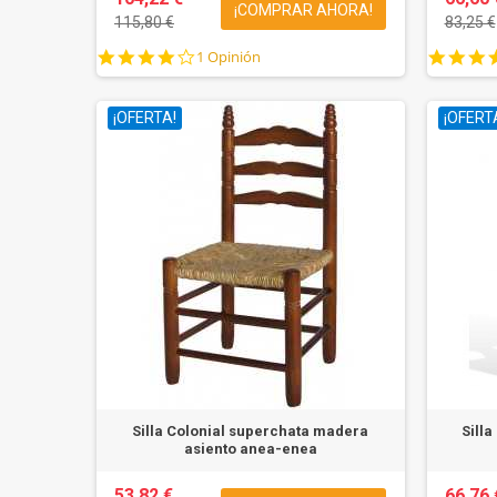
¡COMPRAR AHORA!
115,80 €
83,25 €
4.0
1 Opinión
star
rating
¡OFERTA!
¡OFERT
Silla Colonial superchata madera
Sill
asiento anea-enea
53,82 €
66,76 