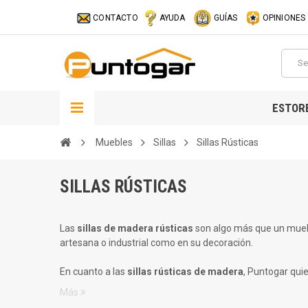
CONTACTO
AYUDA
GUÍAS
OPINIONES
ESTOR
Muebles
Sillas
Sillas Rústicas
SILLAS RÚSTICAS
Las
sillas de madera rústicas
son algo más que un muebl
artesana o industrial como en su decoración.
En cuanto a las
sillas rústicas de madera
, Puntogar quie
Más