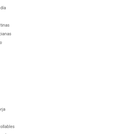
 día
ntinas
cianas
ro
rja
ollables