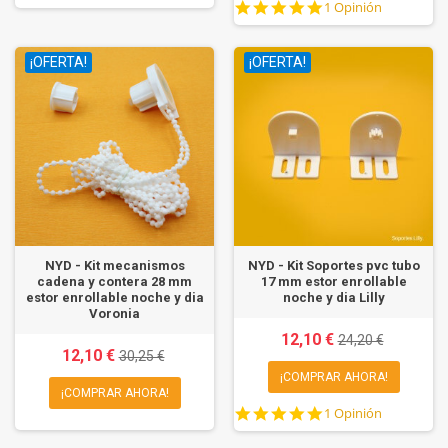
5.0
1 Opinión
star
rating
¡OFERTA!
¡OFERTA!
NYD - Kit mecanismos
NYD - Kit Soportes pvc tubo
cadena y contera 28 mm
17 mm estor enrollable
estor enrollable noche y dia
noche y dia Lilly
Voronia
12,10 €
24,20 €
12,10 €
30,25 €
¡COMPRAR AHORA!
¡COMPRAR AHORA!
5.0
1 Opinión
star
rating