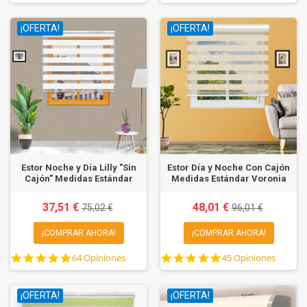
star
star
rating
rating
¡OFERTA!
¡OFERTA!
Estor Noche y Día Lilly "Sin
Estor Día y Noche Con Cajón
Cajón" Medidas Estándar
Medidas Estándar Voronia
37,51 €
48,01 €
75,02 €
96,01 €
¡COMPRAR AHORA!
¡COMPRAR AHORA!
4.9
4.8
64 Opiniones
45 Opiniones
star
star
rating
rating
¡OFERTA!
¡OFERTA!