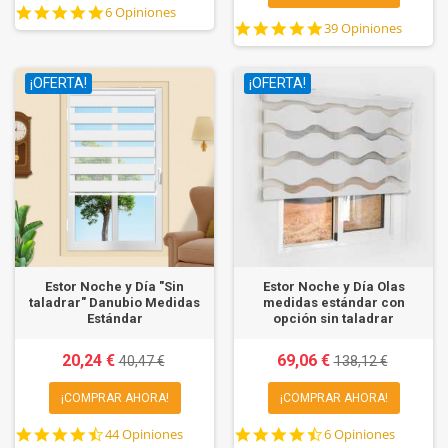
5.0
6 Opiniones
4.8
star
39 Opiniones
star
rating
rating
¡OFERTA!
¡OFERTA!
Estor Noche y Día "Sin
Estor Noche y Día Olas
taladrar" Danubio Medidas
medidas estándar con
Estándar
opción sin taladrar
20,24 €
69,06 €
40,47 €
138,12 €
¡COMPRAR AHORA!
¡COMPRAR AHORA!
4.7
4.7
44 Opiniones
6 Opiniones