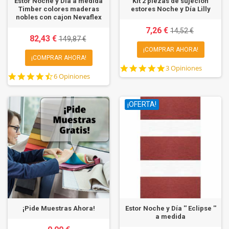
Estor Noche y Día a medida
Kit 2 piezas de sujeción
Timber colores maderas
estores Noche y Día Lilly
nobles con cajon Nevaflex
7,26 €
14,52 €
82,43 €
149,87 €
¡COMPRAR AHORA!
¡COMPRAR AHORA!
5.0
3 Opiniones
4.5
6 Opiniones
star
star
rating
rating
¡OFERTA!
¡Pide Muestras Ahora!
Estor Noche y Día '' Eclipse ''
a medida