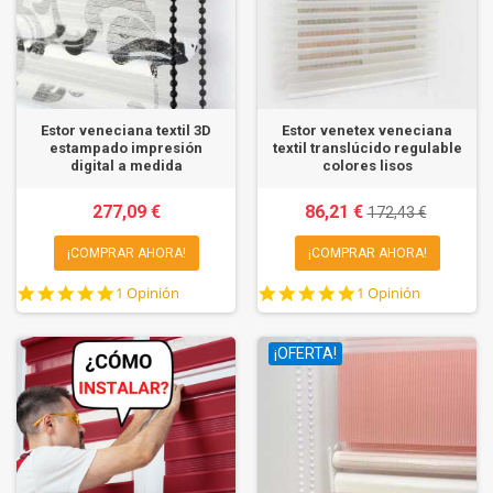
Estor veneciana textil 3D
Estor venetex veneciana
estampado impresión
textil translúcido regulable
digital a medida
colores lisos
277,09 €
86,21 €
172,43 €
¡COMPRAR AHORA!
¡COMPRAR AHORA!
5.0
5.0
1 Opinión
1 Opinión
star
star
rating
rating
¡OFERTA!