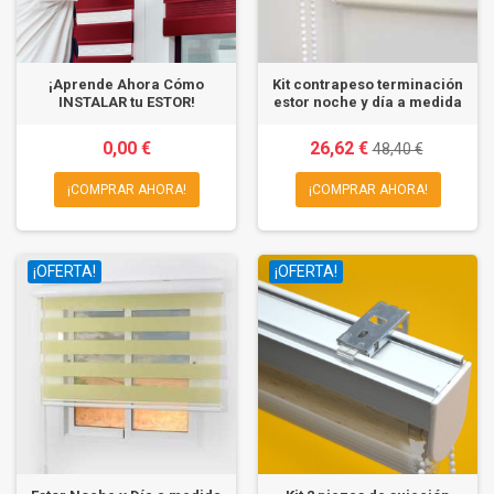
¡Aprende Ahora Cómo
Kit contrapeso terminación
INSTALAR tu ESTOR!
estor noche y día a medida
0,00 €
26,62 €
48,40 €
¡COMPRAR AHORA!
¡COMPRAR AHORA!
¡OFERTA!
¡OFERTA!