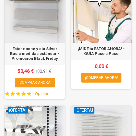
Estor noche y día Silver
¡MIDE tu ESTOR AHORA! -
Basic medidas estándar -
GUÍA Paso a Paso
Promoción Black Friday
0,00 €
50,46 €
100,91 €
¡COMPRAR AHORA!
¡COMPRAR AHORA!
5.0
1 Opinión
star
rating
¡OFERTA!
¡OFERTA!