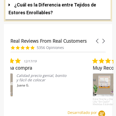
¿Cuál es la Diferencia entre Tejidos de
Estores Enrollables?
Real Reviews From Real Customers
Carousel
arrows
Reviews
4.8
5356 Opiniones
carousel
star
rating
5.0
03/11/20
star
Muy Recomendable
E
rating
Rápida entrega y estores con
calidad y a buen precio.
Jose D.
Estor Noche y Día
Es
Lilly "Sin Cajón"
Co
Medidas Estándar
Es
Desarrollado por