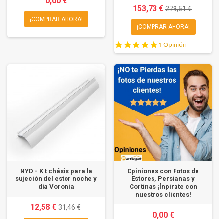
0,00 €
153,73 €
279,51 €
¡COMPRAR AHORA!
¡COMPRAR AHORA!
5.0
1 Opinión
star
rating
NYD - Kit chásis para la
Opiniones con Fotos de
sujeción del estor noche y
Estores, Persianas y
día Voronia
Cortinas ¡Ínpirate con
nuestros clientes!
12,58 €
31,46 €
0,00 €