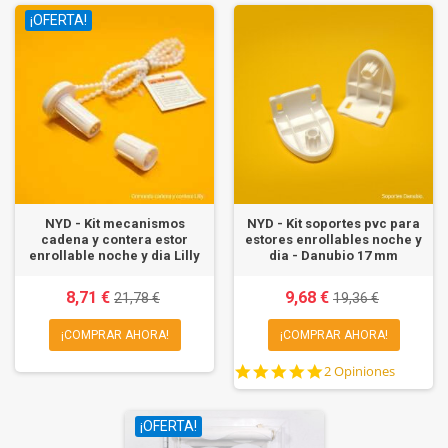
¡OFERTA!
NYD - Kit mecanismos
NYD - Kit soportes pvc para
cadena y contera estor
estores enrollables noche y
enrollable noche y dia Lilly
dia - Danubio 17 mm
8,71 €
9,68 €
21,78 €
19,36 €
¡COMPRAR AHORA!
¡COMPRAR AHORA!
5.0
2 Opiniones
star
rating
¡OFERTA!