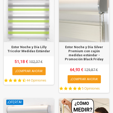
Estor Noche y Día Lilly
Estor Noche y Día Silver
Tricolor Medidas Estándar
Premium con cajón
medidas estándar -
Promoción Black Friday
51,18 €
102,37 €
64,93 €
129,87 €
¡COMPRAR AHORA!
¡COMPRAR AHORA!
4.7
44 Opiniones
star
5.0
5 Opiniones
rating
star
rating
¡OFERTA!