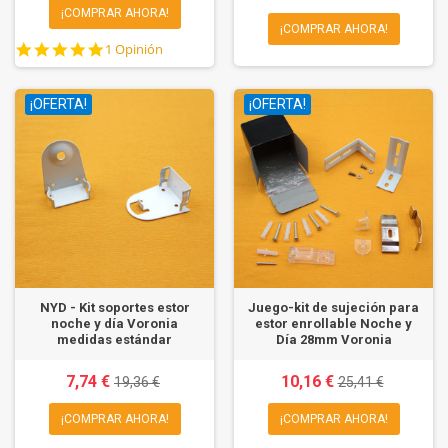
¡COMPRAR AHORA!
¡COMPRAR AHORA!
5.0
1 Opinión
star
rating
¡OFERTA!
¡OFERTA!
NYD - Kit soportes estor
Juego-kit de sujeción para
noche y día Voronia
estor enrollable Noche y
medidas estándar
Día 28mm Voronia
7,74 €
10,16 €
19,36 €
25,41 €
¡COMPRAR AHORA!
¡COMPRAR AHORA!