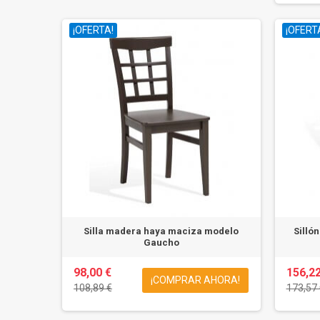
¡OFERTA!
¡OFERT
Silla madera haya maciza modelo
Silló
Gaucho
98,00 €
156,22
¡COMPRAR AHORA!
108,89 €
173,57 