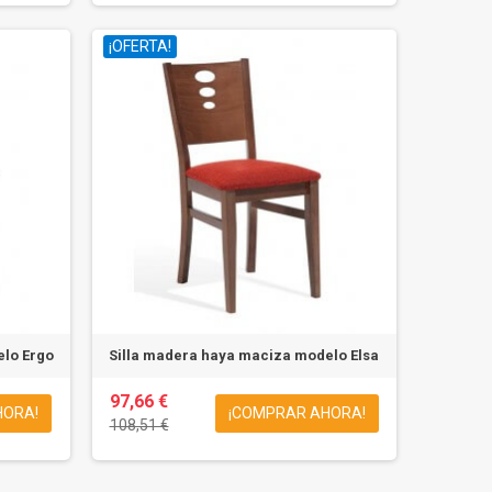
¡OFERTA!
elo Ergo
Silla madera haya maciza modelo Elsa
97,66 €
HORA!
¡COMPRAR AHORA!
108,51 €