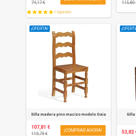
74,17 €
115,80 
5.0
1 Opinión
star
rating
¡OFERTA!
¡OFERT
Silla madera pino macizo modelo Gaia
Sill
107,81 €
¡COMPRAR AHORA!
53,82 
119,79 €