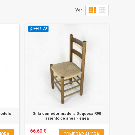
Ver
¡OFERTA!
modelo
Silla comedor madera Duquesa R90
asiento de anea - enea
66,60 €
HORA!
¡COMPRAR AHORA!