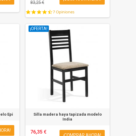
83,25 €
4.4
7 Opiniones
star
rating
¡OFERTA!
elo Epi
Silla madera haya tapizada modelo
India
HORA!
76,35 €
¡COMPRAR AHORA!