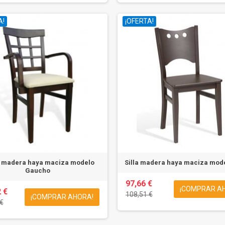
A!
¡OFERTA!
n madera haya maciza modelo
Silla madera haya maciza mod
Gaucho
97,66 €
¡COMPRAR A
 €
108,51 €
¡COMPRAR AHORA!
€