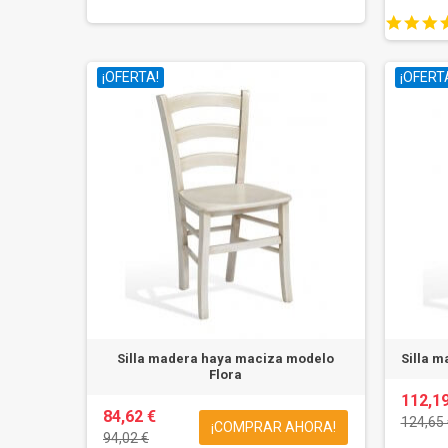
¡OFERTA!
¡OFERT
Silla madera haya maciza modelo
Silla 
Flora
112,19
84,62 €
124,65 
¡COMPRAR AHORA!
94,02 €