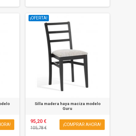
¡OFERTA!
odelo
Silla madera haya maciza modelo
Guru
95,20 €
HORA!
¡COMPRAR AHORA!
105,78 €