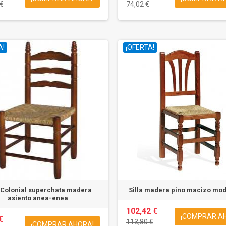
€
74,02 €
A!
¡OFERTA!
a Colonial superchata madera
Silla madera pino macizo mod
asiento anea-enea
102,42 €
¡COMPRAR A
€
113,80 €
¡COMPRAR AHORA!