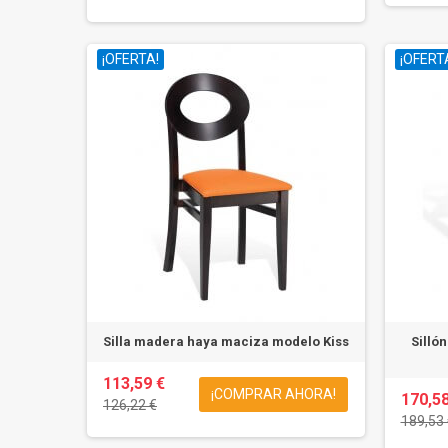
¡OFERTA!
¡OFERT
Silla madera haya maciza modelo Kiss
Silló
113,59 €
¡COMPRAR AHORA!
170,58
126,22 €
189,53 