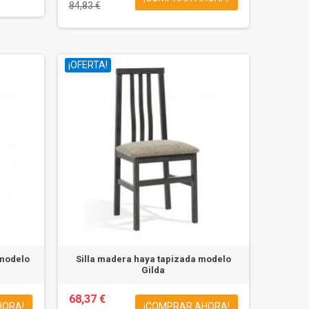
84,83 €
¡OFERTA!
 modelo
Silla madera haya tapizada modelo
Gilda
68,37 €
HORA!
¡COMPRAR AHORA!