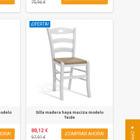
75,96 €
¡OFERTA!
modelo
Silla madera haya maciza modelo
Teide
88,12 €
HORA!
¡COMPRAR AHORA!
97,91 €