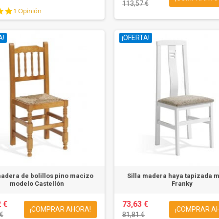
113,57 €
5.0
1 Opinión
star
rating
A!
¡OFERTA!
madera de bolillos pino macizo
Silla madera haya tapizada 
modelo Castellón
Franky
 €
73,63 €
¡COMPRAR AHORA!
¡COMPRAR A
€
81,81 €