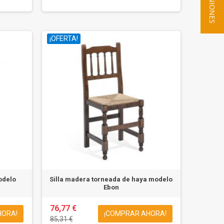
★ OPINIONES
¡OFERTA!
odelo
Silla madera torneada de haya modelo
Ebon
76,77 €
HORA!
¡COMPRAR AHORA!
85,31 €