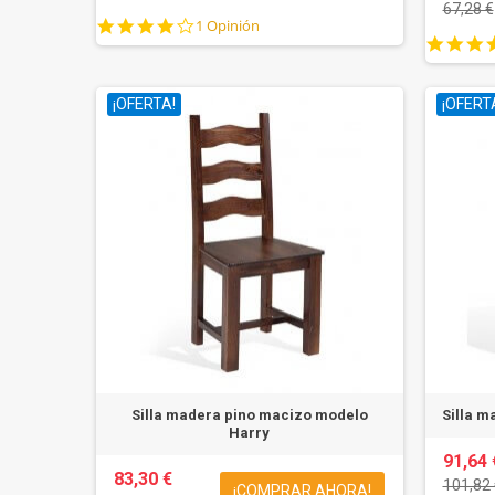
67,28 €
4.0
1 Opinión
star
rating
¡OFERTA!
¡OFERT
Silla madera pino macizo modelo
Silla m
Harry
91,64 
83,30 €
101,82 
¡COMPRAR AHORA!