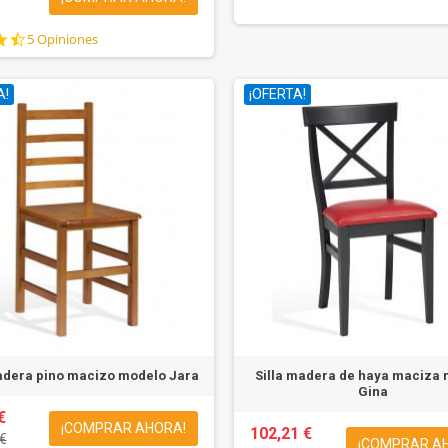
4.6
5 Opiniones
star
rating
A!
¡OFERTA!
adera pino macizo modelo Jara
Silla madera de haya maciza
Gina
€
¡COMPRAR AHORA!
102,21 €
€
¡COMPRAR A