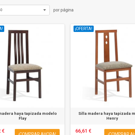
por página
40
A!
¡OFERTA!
 madera haya tapizada modelo
Silla madera haya tapizada 
Flay
Henry
 €
66,61 €
¡COMPRAR AHORA!
¡COMPRAR A