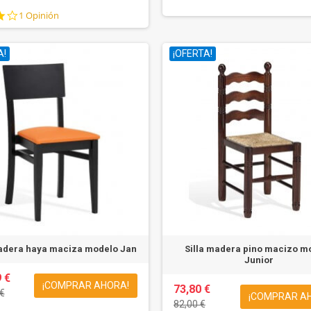
4.0
1 Opinión
star
rating
A!
¡OFERTA!
madera haya maciza modelo Jan
Silla madera pino macizo m
Junior
 €
¡COMPRAR AHORA!
73,80 €
€
¡COMPRAR A
82,00 €