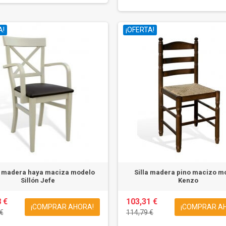
A!
¡OFERTA!
n madera haya maciza modelo
Silla madera pino macizo m
Sillón Jefe
Kenzo
 €
103,31 €
¡COMPRAR AHORA!
¡COMPRAR A
€
114,79 €