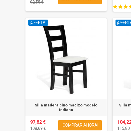
92,55 €
¡OFERTA!
¡OFERT
Silla madera pino macizo modelo
Silla 
Indiana
97,82 €
104,22
¡COMPRAR AHORA!
108,69 €
115,80 