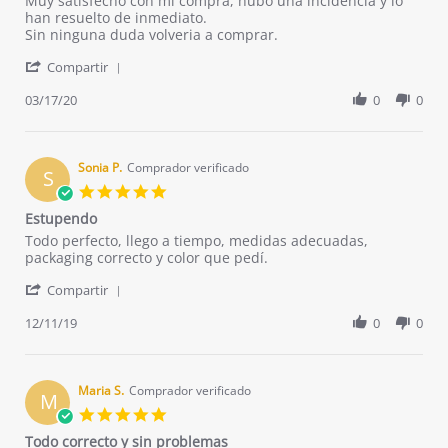
Muy satisfecho con mi compra, hubo una incidencia y lo
by
stating
han resuelto de inmediato.
Rafael
Excelente
Sin ninguna duda volveria a comprar.
G.
atencion,
'
on
rapidez
Compartir
Share
17
y
Review
03/17/20
0
0
Mar
servicio
by
2020
pos
Rafael
venta
G.
on
Sonia P.
Comprador verificado
S
17
5.0
Mar
star
Estupendo
2020
rating
Review
review
Todo perfecto, llego a tiempo, medidas adecuadas,
by
stating
packaging correcto y color que pedí.
Sonia
Estupendo
'
P.
Compartir
Share
on
Review
12/11/19
0
0
11
by
Dec
Sonia
2019
P.
on
Maria S.
Comprador verificado
M
11
5.0
Dec
star
Todo correcto y sin problemas
2019
rating