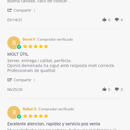
Review
review
Buena calidad. Fácil de colocar .
by
stating
'
Julio
Buena
Compartir
Share
m.
calidad.
Review
05/14/21
0
0
on
Fácil
by
14
de
Julio
May
colocar
m.
2021
on
Benet V.
Comprador verificado
B
14
5.0
May
star
MOLT ÙTIL
2021
rating
Review
review
Servei, entrega i calitat, perfecta.
by
stating
Opiniò demenada ha sigut amb resposta molt correcte.
Benet
MOLT
Professionals de qualitat
V.
ÙTIL
'
on
Compartir
Share
25
Review
06/25/20
0
0
Jun
by
2020
Benet
V.
on
Rafael G.
Comprador verificado
R
25
5.0
Jun
star
Excelente atencion, rapidez y servicio pos venta
2020
rating
Review
review