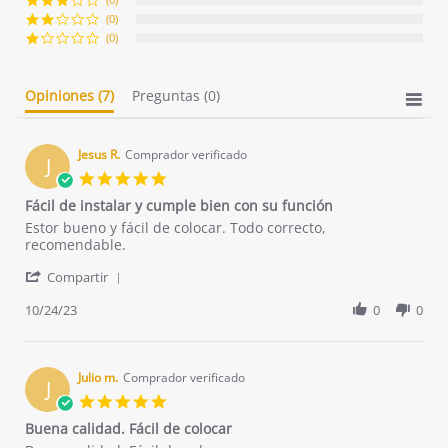
(0)
(0)
Opiniones
(7)
Preguntas
(0)
Jesus R.
Comprador verificado
J
5.0
star
Fácil de instalar y cumple bien con su función
rating
Review
review
Estor bueno y fácil de colocar. Todo correcto,
by
stating
recomendable.
Jesus
Fácil
'
R.
de
Compartir
Share
on
instalar
Review
10/24/23
0
0
24
y
by
Oct
cumple
Jesus
2023
bien
R.
con
on
Julio m.
Comprador verificado
su
J
24
función
5.0
Oct
star
Buena calidad. Fácil de colocar
2023
rating