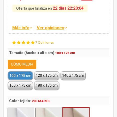
22 días
22:20:03
Oferta que finaliza en
Más info
Ver opiniones
4.9
7 Opiniones
star
rating
Tamaño (Ancho x alto cm)
100 x 175 cm
CÓMO MEDIR
100 x 175 cm
120 x 175 cm
140 x 175 cm
160 x 175 cm
180 x 175 cm
Color tejido:
203 MARFIL