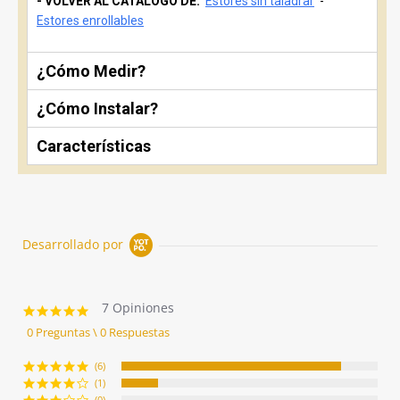
- VOLVER AL CATÁLOGO DE:
Estores sin taladrar
-
Estores enrollables
¿Cómo Medir?
¿Cómo Instalar?
Características
Desarrollado por
7 Opiniones
4.9
star
0 Preguntas \ 0 Respuestas
rating
(6)
(1)
(0)