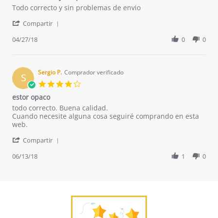
Review
review
Todo correcto y sin problemas de envio
by
stating
'
Maria
Todo
Compartir
Share
S.
correcto
Review
04/27/18
0
0
on
y
by
27
sin
Maria
Apr
problemas
S.
2018
on
Sergio P.
Comprador verificado
S
27
4.0
Apr
star
estor opaco
2018
rating
Review
review
todo correcto. Buena calidad.
by
stating
Cuando necesite alguna cosa seguiré comprando en esta
Sergio
estor
web.
P.
opaco
'
on
Compartir
Share
13
Review
06/13/18
1
0
Jun
by
2018
Sergio
P.
on
13
Jun
2018