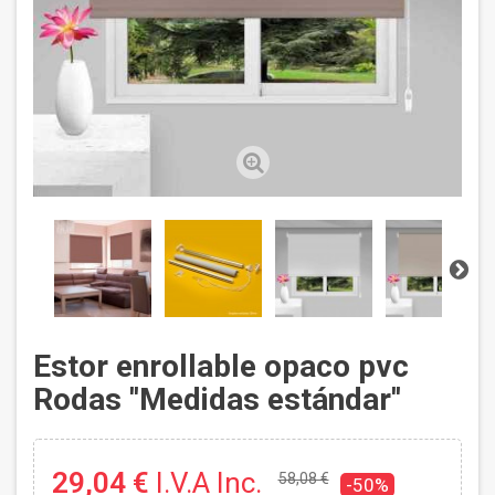
Estor enrollable opaco pvc
Rodas ''Medidas estándar''
29,04 €
I.V.A Inc.
58,08 €
-50%