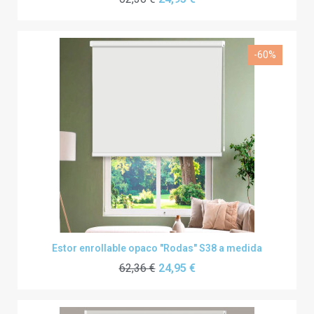
-60%
Estor enrollable opaco "Rodas" S38 a medida
62,36 €
24,95 €