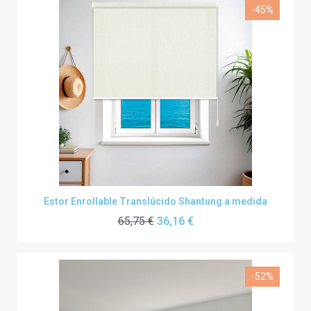
-45%
Estor Enrollable Translúcido Shantung a medida
65,75 €
36,16 €
-52%