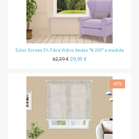
Estor Screen 3% Fibra Vidrio Andes "N 203" a medida
62,39 €
29,95 €
-60%