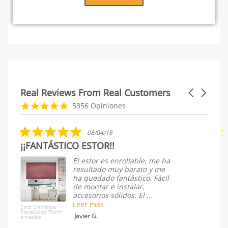
Real Reviews From Real Customers
Carousel
arrows
Reviews
4.8
5356 Opiniones
carousel
star
rating
5.0
5.0
08/04/18
03/19
star
star
 ESTOR!!
Estor opaco Rodas
rating
rating
 estor es enrollable, me ha
Estoy muy
sultado muy barato y me
compra, l
 quedado fantástico. Fácil
es buena 
 montar e instalar,
a medida
cesorios sólidos. El ...
volvería 
er más
Leer más
Estor enrollable
opaco "Rodas" S38 a
vier G.
ANA M.
medida