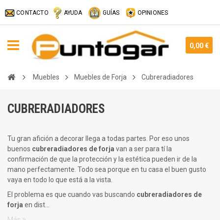
CONTACTO
AYUDA
GUÍAS
OPINIONES
0,00 €
Muebles
Muebles de Forja
Cubreradiadores
CUBRERADIADORES
Tu gran afición a decorar llega a todas partes. Por eso unos
buenos
cubreradiadores de forja
van a ser para tí la
confirmación de que la protección y la estética pueden ir de la
mano perfectamente. Todo sea porque en tu casa el buen gusto
vaya en todo lo que está a la vista.
El problema es que cuando vas buscando
cubreradiadores de
forja
en dist...
Más