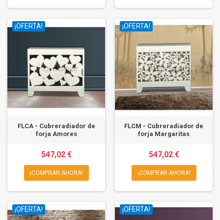
¡OFERTA!
¡OFERTA!
FLCA - Cubreradiador de
FLCM - Cubreradiador de
forja Amores
forja Margaritas
547,02 €
547,02 €
¡COMPRAR AHORA!
¡COMPRAR AHORA!
¡OFERTA!
¡OFERTA!