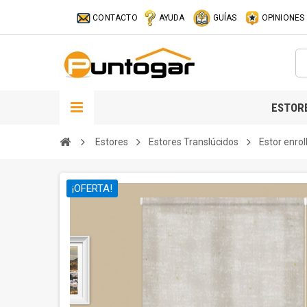
CONTACTO
AYUDA
GUÍAS
OPINIONES
ESTOR
Estores
Estores Translúcidos
Estor enrol
¡OFERTA!