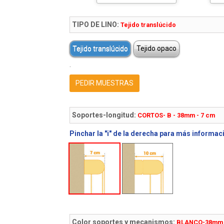
TIPO DE LINO:
Tejido translúcido
Tejido translúcido
Tejido opaco
.
PEDIR MUESTRAS
Soportes-longitud:
CORTOS- B - 38mm - 7 cm
Pinchar la "i" de la derecha para más informac
Color soportes y mecanismos:
BLANCO-38mm