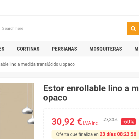
ES
CORTINAS
PERSIANAS
MOSQUITERAS
M
lable lino a medida translúcido u opaco
Estor enrollable lino a 
opaco
30,92 €
77,30 €
-60%
I.V.A Inc.
23 días
08:23:57
Oferta que finaliza en