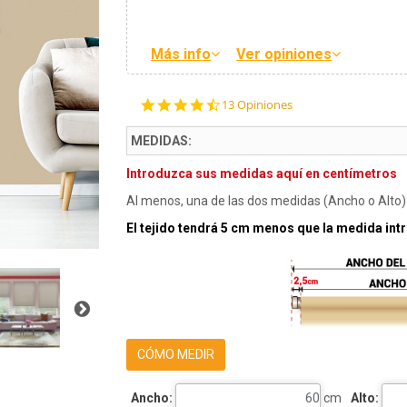
Más info
Ver opiniones
4.6
13 Opiniones
star
rating
MEDIDAS:
Introduzca sus medidas aquí en centímetros
Al menos, una de las dos medidas (Ancho o Alto) 
El tejido tendrá 5 cm menos que la medida in
CÓMO MEDIR
Ancho:
cm
Alto: