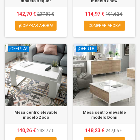
modelo Bequer
modelo Snow
142,70 €
114,97 €
237,83 €
191,62 €
¡COMPRAR AHORA!
¡COMPRAR AHORA!
¡OFERTA!
¡OFERTA!
Mesa centro elevable
Mesa centro elevable
modelo Zoco
modelo Domi
140,26 €
148,23 €
233,77 €
247,05 €