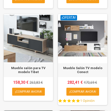
¡OFERTA!
Mueble salón para TV
Mueble Salón TV modelo
modelo Tíbet
Conect
158,30 €
282,41 €
263,83 €
470,69 €
¡COMPRAR AHORA!
¡COMPRAR AHORA!
5.0
1 Opinión
star
rating