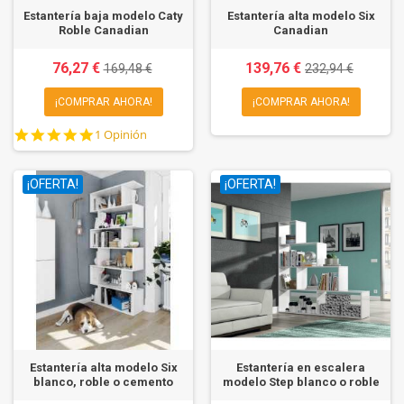
Estantería baja modelo Caty
Estantería alta modelo Six
Roble Canadian
Canadian
76,27 €
139,76 €
169,48 €
232,94 €
¡COMPRAR AHORA!
¡COMPRAR AHORA!
5.0
1 Opinión
star
rating
¡OFERTA!
¡OFERTA!
Estantería alta modelo Six
Estantería en escalera
blanco, roble o cemento
modelo Step blanco o roble