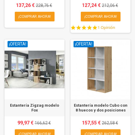
137,26 €
127,24 €
228,76 €
212,06 €
¡COMPRAR AHORA!
¡COMPRAR AHORA!
5.0
1 Opinión
star
rating
¡OFERTA!
¡OFERTA!
Estantería Zigzag modelo
Estantería modelo Cubo con
Fox
8 huecos y dos posiciones
99,97 €
157,55 €
166,62 €
262,58 €
¡COMPRAR AHORA!
¡COMPRAR AHORA!