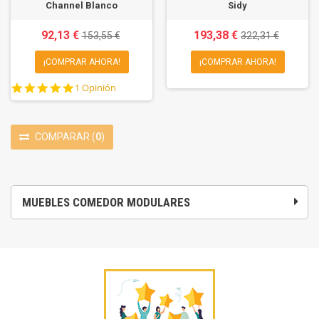
Channel Blanco
Sidy
92,13 €
193,38 €
153,55 €
322,31 €
¡COMPRAR AHORA!
¡COMPRAR AHORA!
5.0
1 Opinión
star
rating
COMPARAR
(
0
)
MUEBLES COMEDOR MODULARES