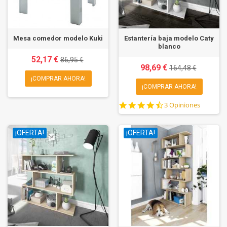
Mesa comedor modelo Kuki
Estantería baja modelo Caty
blanco
52,17 €
86,95 €
98,69 €
164,48 €
¡COMPRAR AHORA!
¡COMPRAR AHORA!
4.7
3 Opiniones
star
rating
¡OFERTA!
¡OFERTA!