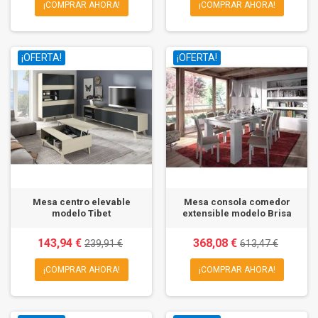
¡COMPRAR AHORA!
¡COMPRAR AHORA!
¡OFERTA!
¡OFERTA!
Mesa centro elevable
Mesa consola comedor
modelo Tibet
extensible modelo Brisa
143,94 €
368,08 €
239,91 €
613,47 €
¡COMPRAR AHORA!
¡COMPRAR AHORA!