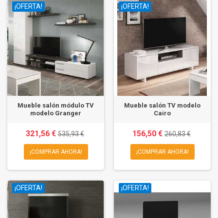
¡OFERTA!
¡OFERTA!
Mueble salón módulo TV
Mueble salón TV modelo
modelo Granger
Cairo
321,56 €
156,50 €
535,93 €
260,83 €
¡COMPRAR AHORA!
¡COMPRAR AHORA!
¡OFERTA!
¡OFERTA!