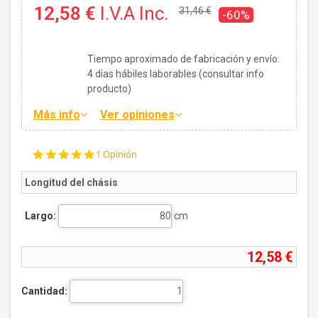
12,58 €
I.V.A Inc.
31,46 €
-60%
Tiempo aproximado de fabricación y envío:
4
dias hábiles laborables (consultar info
producto)
Más info
Ver opiniones
5.0
1 Opinión
star
rating
Longitud del chásis
Largo:
cm
12,58 €
Cantidad: