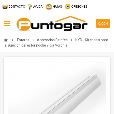
CONTACTO
AYUDA
GUÍAS
OPINIONES
0,00 €
Estores
Accesorios Estores
NYD - Kit chásis para
la sujeción del estor noche y día Voronia