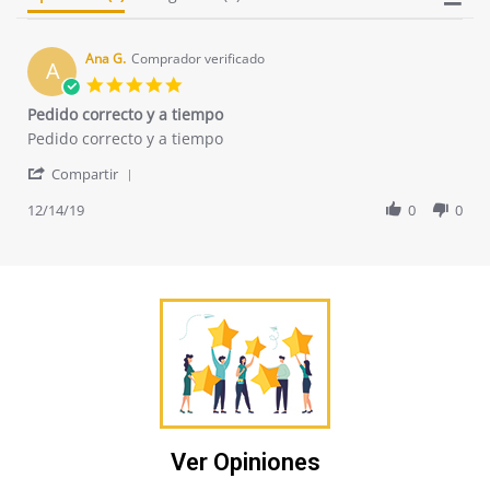
Ana G.
Comprador verificado
A
5.0
star
Pedido correcto y a tiempo
rating
Review
review
Pedido correcto y a tiempo
by
stating
'
Ana
Pedido
Compartir
Share
G.
correcto
Review
12/14/19
0
0
on
y
by
14
a
Ana
Dec
tiempo
G.
2019
on
14
Dec
2019
Ver Opiniones