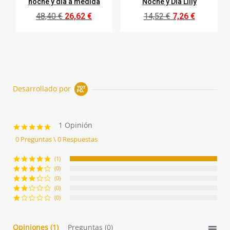
noche y día a medida
Noche y Día Lilly
48,40 €
26,62 €
14,52 €
7,26 €
Desarrollado por
1 Opinión
5.0
star
0 Preguntas \ 0 Respuestas
rating
(1)
(0)
(0)
(0)
(0)
Opiniones
(1)
Preguntas
(0)