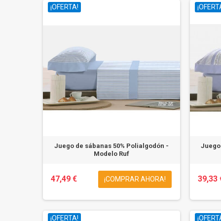
¡OFERTA!
¡OFERT
Juego de sábanas 50% Polialgodón -
Juego
Modelo Ruf
47,49 €
39,33 
¡COMPRAR AHORA!
¡OFERTA!
¡OFERT