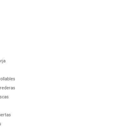
rja
ollables
rrederas
oscas
s
uertas
s