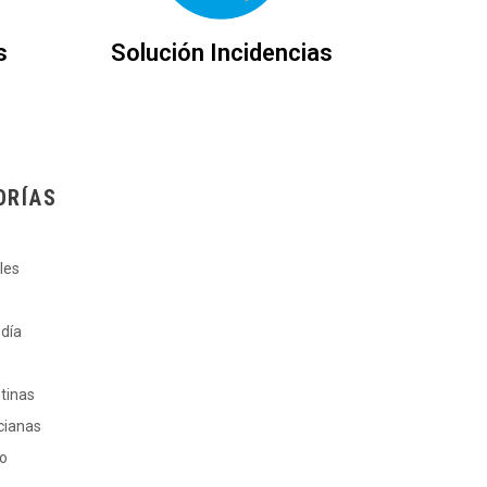
s
Solución Incidencias
ORÍAS
les
 día
ntinas
cianas
ro