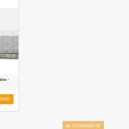
dón -
HORA!
COMPARAR
(
0
)