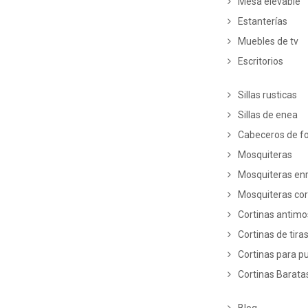
Mesa elevable
Estanterías
Muebles de tv
Escritorios
Sillas rusticas
Sillas de enea
Cabeceros de fo
Mosquiteras
Mosquiteras enr
Mosquiteras co
Cortinas antim
Cortinas de tira
Cortinas para p
Cortinas Barata
Blog