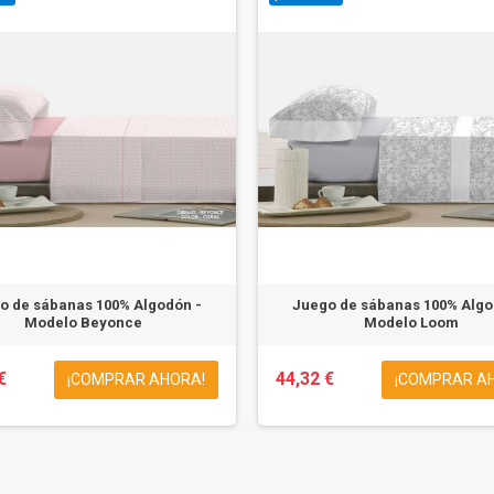
o de sábanas 100% Algodón -
Juego de sábanas 100% Algo
Modelo Beyonce
Modelo Loom
€
44,32 €
¡COMPRAR AHORA!
¡COMPRAR A