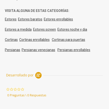
VISITA ALGUNA DE ESTAS CATEGORÍAS:
Estores
Estores baratos
Estores enrollables
Estores a medida
Estores screen
Estores noche y dia
Cortinas
Cortinas enrollables
Cortinas para puertas
Persianas
Persianas venecianas
Persianas enrollables
Desarrollado por
0.0
star
0 Preguntas \ 0 Respuestas
rating