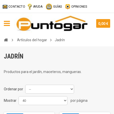
CONTACTO
AYUDA
GUÍAS
OPINIONES
0,00 €
Artículos del hogar
Jadrín
JADRÍN
Productos para el jardín, maceteros, mangueras.
Ordenar por
Mostrar
por página