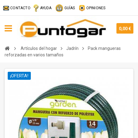
CONTACTO
AYUDA
GUÍAS
OPINIONES
0,00 €
Artículos del hogar
Jadrín
Pack mangueras
reforzadas en varios tamaños
¡OFERTA!