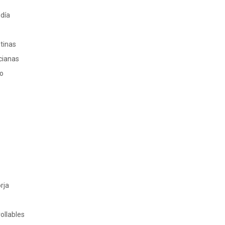
 día
ntinas
cianas
ro
rja
ollables