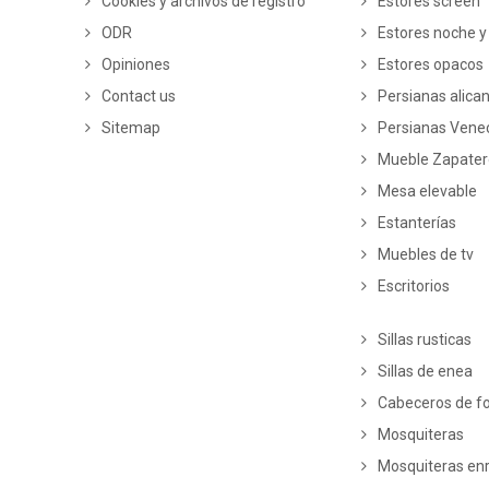
Cookies y archivos de registro
Estores screen
ODR
Estores noche y
Opiniones
Estores opacos
Contact us
Persianas alica
Sitemap
Persianas Vene
Mueble Zapate
Mesa elevable
Estanterías
Muebles de tv
Escritorios
Sillas rusticas
Sillas de enea
Cabeceros de fo
Mosquiteras
Mosquiteras enr