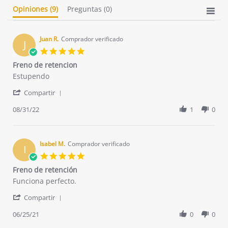
Opiniones
(9)
Preguntas
(0)
Juan R.
Comprador verificado
J
5.0
star
Freno de retencion
rating
Review
review
Estupendo
by
stating
'
Juan
Freno
Compartir
Share
R.
de
Review
08/31/22
1
0
on
retencion
by
31
Juan
Aug
R.
2022
on
Isabel M.
Comprador verificado
I
31
5.0
Aug
star
Freno de retención
2022
rating
Review
review
Funciona perfecto.
by
stating
'
Isabel
Freno
Compartir
Share
M.
de
Review
06/25/21
0
0
on
retención
by
25