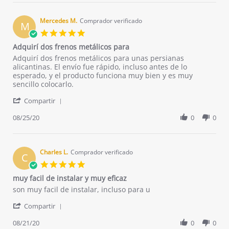
Isabel
Jun
M.
2021
on
Mercedes M.
Comprador verificado
M
25
5.0
Jun
star
Adquirí dos frenos metálicos para
2021
rating
Review
review
Adquirí dos frenos metálicos para unas persianas
by
stating
alicantinas. El envío fue rápido, incluso antes de lo
Mercedes
Adquirí
esperado, y el producto funciona muy bien y es muy
M.
dos
sencillo colocarlo.
on
frenos
'
25
metálicos
Compartir
Share
Aug
para
Review
08/25/20
0
0
2020
by
Mercedes
M.
on
Charles L.
Comprador verificado
C
25
5.0
Aug
star
muy facil de instalar y muy eficaz
2020
rating
Review
review
son muy facil de instalar, incluso para u
by
stating
'
Charles
muy
Compartir
Share
L.
facil
Review
08/21/20
0
0
on
de