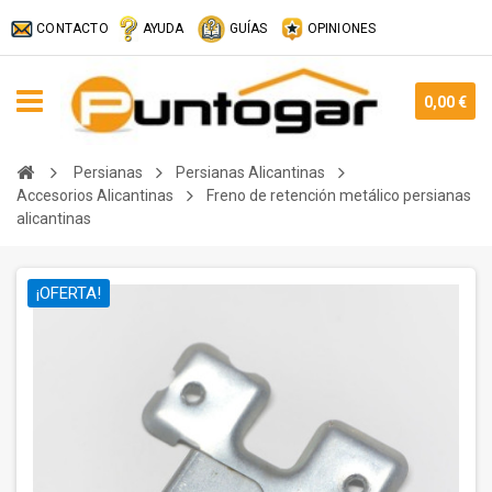
CONTACTO
AYUDA
GUÍAS
OPINIONES
0,00 €
Persianas
Persianas Alicantinas
Accesorios Alicantinas
Freno de retención metálico persianas
alicantinas
¡OFERTA!