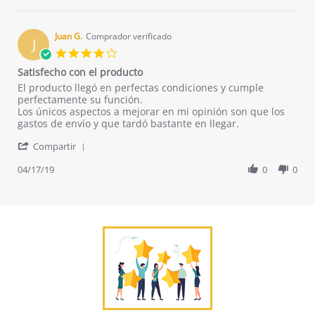
by
19
FRANCISCO
May
R.
2020
on
Juan G.
Comprador verificado
J
19
4.0
May
star
Satisfecho con el producto
2020
rating
Review
review
El producto llegó en perfectas condiciones y cumple
by
stating
perfectamente su función.
Juan
Satisfecho
Los únicos aspectos a mejorar en mi opinión son que los
G.
con
gastos de envío y que tardó bastante en llegar.
on
el
'
17
producto
Compartir
Share
Apr
Review
04/17/19
0
0
2019
by
Juan
G.
on
17
Apr
2019