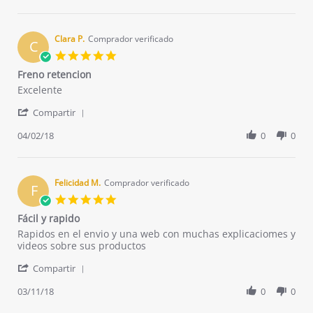
by
21
instalar
Charles
Aug
y
L.
2020
muy
on
Clara P.
Comprador verificado
eficaz
C
21
5.0
Aug
star
Freno retencion
2020
rating
Review
review
Excelente
by
stating
'
Clara
Freno
Compartir
Share
P.
retencion
Review
04/02/18
0
0
on
by
2
Clara
Apr
P.
2018
on
Felicidad M.
Comprador verificado
F
2
5.0
Apr
star
Fácil y rapido
2018
rating
Review
review
Rapidos en el envio y una web con muchas explicaciomes y
by
stating
videos sobre sus productos
Felicidad
Fácil
'
M.
y
Compartir
Share
on
rapido
Review
03/11/18
0
0
11
by
Mar