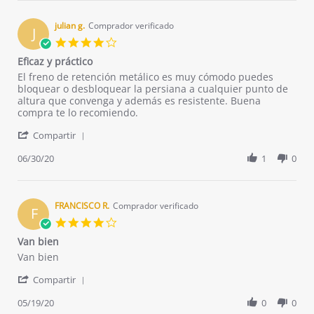
Felicidad
2018
M.
on
julian g.
Comprador verificado
J
11
4.0
Mar
star
Eficaz y práctico
2018
rating
Review
review
El freno de retención metálico es muy cómodo puedes
by
stating
bloquear o desbloquear la persiana a cualquier punto de
julian
Eficaz
altura que convenga y además es resistente. Buena
g.
y
compra te lo recomiendo.
on
práctico
'
30
Compartir
Share
Jun
Review
06/30/20
1
0
2020
by
julian
g.
on
FRANCISCO R.
Comprador verificado
F
30
4.0
Jun
star
Van bien
2020
rating
Review
review
Van bien
by
stating
'
FRANCISCO
Van
Compartir
Share
R.
bien
Review
05/19/20
0
0
on