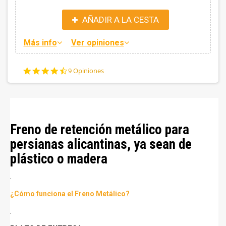
AÑADIR A LA CESTA
Más info
Ver opiniones
4.7
9 Opiniones
star
rating
Freno de retención metálico para
persianas alicantinas, ya sean de
plástico o madera
.
¿Cómo funciona el Freno Metálico?
.