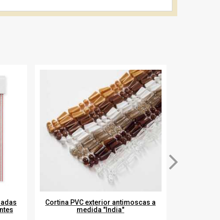
gadas
Cortina PVC exterior antimoscas a
Cortina ex
ntes
medida "India"