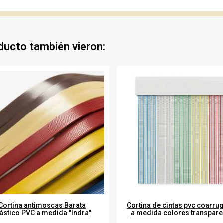
oducto también vieron:
Cortina antimoscas Barata
Cortina de cintas pvc coarru
ástico PVC a medida "Indra"
a medida colores transpare