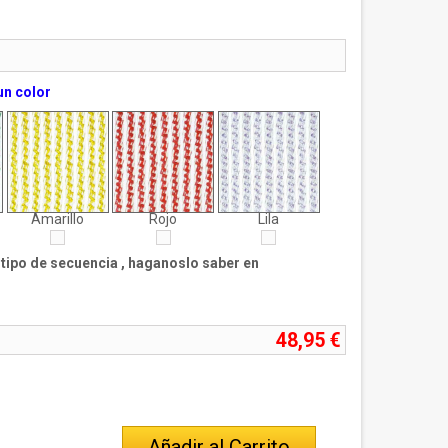
un color
Amarillo
Rojo
Lila
n tipo de secuencia , haganoslo saber en
48,95 €
Añadir al Carrito