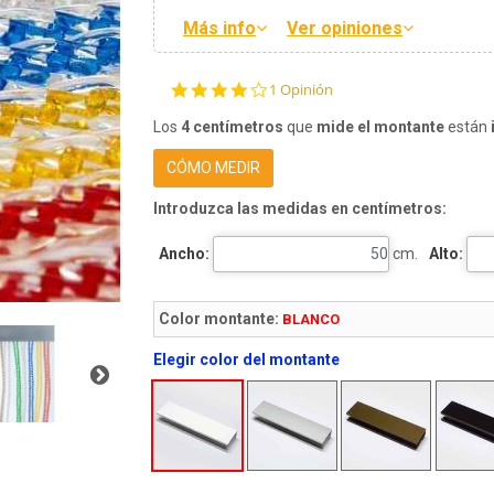
Más info
Ver opiniones
4.0
1 Opinión
star
rating
Los
4 centímetros
que
mide el montante
están
CÓMO MEDIR
Introduzca las medidas en centímetros:
Ancho:
cm.
Alto:
Color montante:
BLANCO
Elegir color del montante