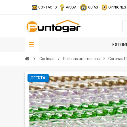
CONTACTO
AYUDA
GUÍAS
OPINIONES
ESTOR
Cortinas
Cortinas antimoscas
Cortinas 
¡OFERTA!