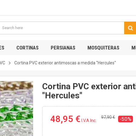
ES
CORTINAS
PERSIANAS
MOSQUITERAS
M
PVC
Cortina PVC exterior antimoscas a medida "Hercules"
Cortina PVC exterior a
"Hercules"
48,95 €
97,90 €
-50%
I.V.A Inc.