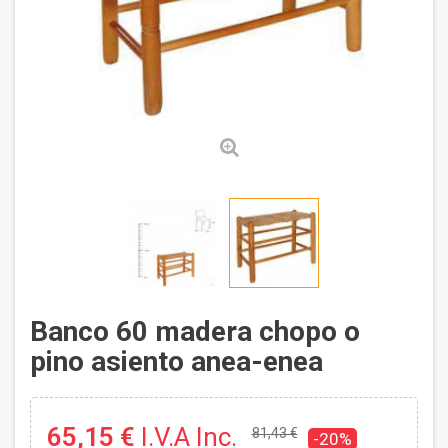
Banco 60 madera chopo o
pino asiento anea-enea
65,15 €
I.V.A Inc.
81,43 €
-20%