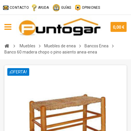
CONTACTO
AYUDA
GUÍAS
OPINIONES
0,00 €
Muebles
Muebles de enea
Bancos Enea
Banco 60 madera chopo o pino asiento anea-enea
¡OFERTA!