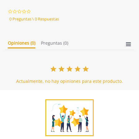
0.0
star
0 Preguntas \ 0 Respuestas
rating
Opiniones
(0)
Preguntas
(0)
Actualmente, no hay opiniones para este producto.