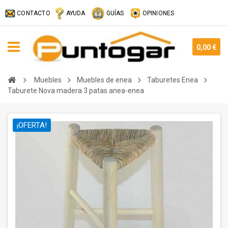
CONTACTO
AYUDA
GUÍAS
OPINIONES
0,00 €
Muebles
Muebles de enea
Taburetes Enea
Taburete Nova madera 3 patas anea-enea
¡OFERTA!