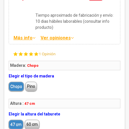
Tiempo aproximado de fabricación y envío:
10
dias hábiles laborables (consultar info
producto)
Más info
Ver opiniones
5.0
1 Opinión
star
rating
Madera:
Chopo
Elegir el tipo de madera
Chopo
Pino
Altura :
47 cm
Elegir la altura del taburete
47 cm
60 cm