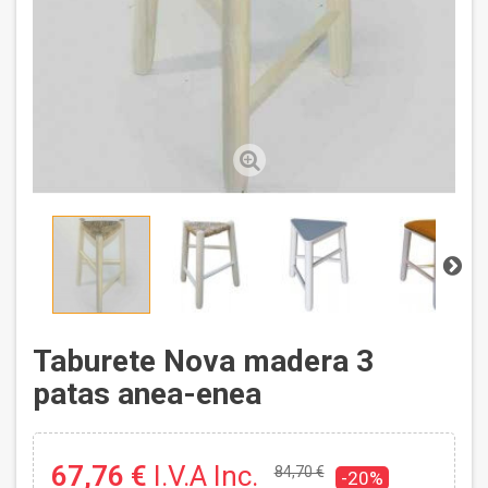
Taburete Nova madera 3
patas anea-enea
67,76 €
I.V.A Inc.
84,70 €
-20%