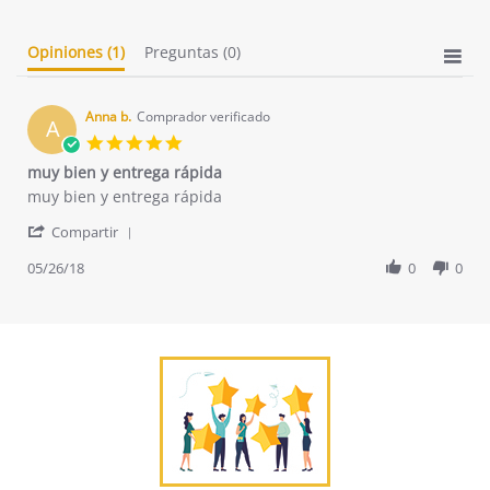
Opiniones
(1)
Preguntas
(0)
Anna b.
Comprador verificado
A
5.0
star
muy bien y entrega rápida
rating
Review
review
muy bien y entrega rápida
by
stating
'
Anna
muy
Compartir
Share
b.
bien
Review
05/26/18
0
0
on
y
by
26
entrega
Anna
May
rápida
b.
2018
on
26
May
2018