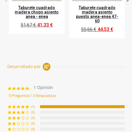
Taburete cuadrado
Taburete cuadrado
madera chopo asiento
madera asiento
anea - enea
puesto anea-enea 47-
60
51,67 €
41,33 €
55,66 €
44,53 €
Desarrollado por
1 Opinión
5.0
star
0 Preguntas \ 0 Respuestas
rating
(1)
(0)
(0)
(0)
(0)