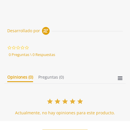
Desarrollado por
0.0
star
0 Preguntas \ 0 Respuestas
rating
Opiniones
(0)
Preguntas
(0)
Actualmente, no hay opiniones para este producto.