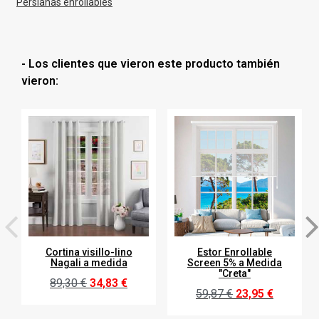
Persianas enrollables
- Los clientes que vieron este producto también
vieron:
Cortina visillo-lino
Estor Enrollable
Nagali a medida
Screen 5% a Medida
"Creta"
89,30 €
34,83 €
59,87 €
23,95 €