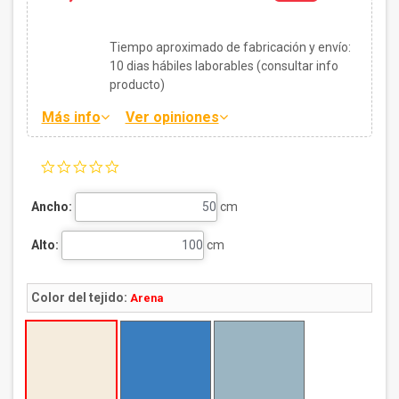
Tiempo aproximado de fabricación y envío:
10
dias hábiles laborables (consultar info
producto)
Más info
Ver opiniones
0.0
star
rating
Ancho:
cm
Alto:
cm
Color del tejido:
Arena