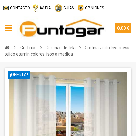
CONTACTO
AYUDA
GUÍAS
OPINIONES
0,00 €
Cortinas
Cortinas de tela
Cortina visillo Inverness
tejido etamin colores lisos a medida
¡OFERTA!