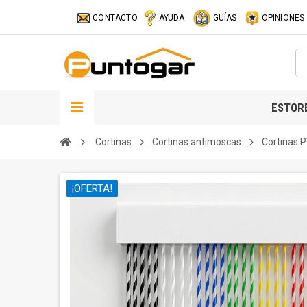
CONTACTO
AYUDA
GUÍAS
OPINIONES
ESTOR
Cortinas
Cortinas antimoscas
Cortinas 
¡OFERTA!