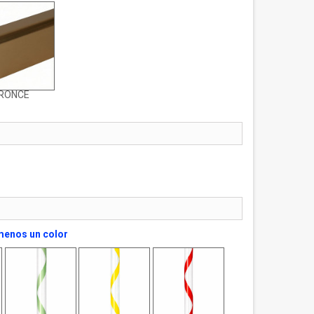
RONCE
l menos un color