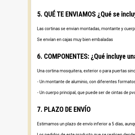
5. QUÉ TE ENVIAMOS ¿Qué se incluy
Las cortinas se envian montadas, montante y cuerpo p
Se envían en cajas muy bien embaladas
6. COMPONENTES: ¿Qué incluye una 
Una cortina mosquitera, exterior o para puertas sin
- Un montante de aluminio, con diferentes formatos, c
- Un cuerpo principal, que puede ser de cintas de pv
7. PLAZO DE ENVÍO
Estimamos un plazo de envío inferior a 5 días, aunqu
Los pedidos de este producto que se realicen desde 