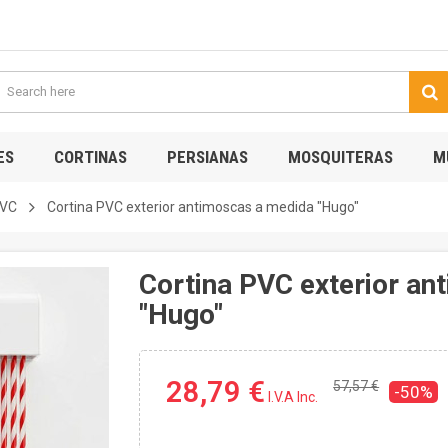
ES
CORTINAS
PERSIANAS
MOSQUITERAS
M
PVC
Cortina PVC exterior antimoscas a medida "Hugo"
Cortina PVC exterior a
"Hugo"
28,79 €
57,57 €
-50%
I.V.A Inc.