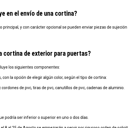
e en el envío de una cortina?
rincipal, y con carácter opcional se pueden enviar piezas de sujeción qu
cortina de exterior para puertas?
cluye los siguientes componentes:
on la opción de elegir algún color, según el tipo de cortina:
c cordones de pvc, tiras de pvc, canutillos de pvc, cadenas de aluminio.
e podría ser inferior o superior en uno o dos días.
el 8 al 25 de Agosto se empezarán a servir por riguroso orden de solicit