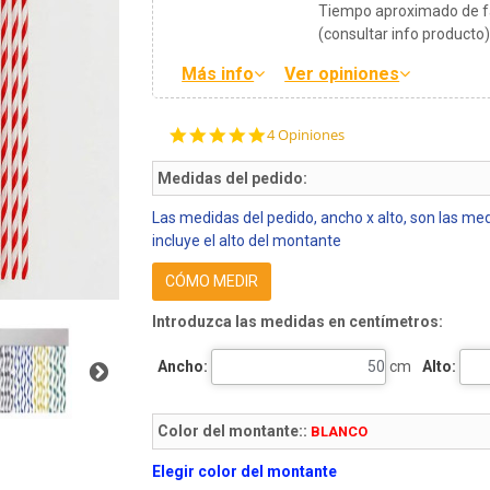
Tiempo aproximado de fa
(consultar info producto
Más info
Ver opiniones
5.0
4 Opiniones
star
rating
Medidas del pedido:
Las medidas del pedido, ancho x alto, son las medi
incluye el alto del montante
CÓMO MEDIR
Introduzca las medidas en centímetros:
Ancho:
cm
Alto:
Color del montante::
BLANCO
Elegir color del montante