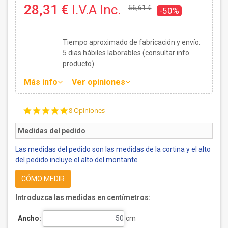
28,31 €
I.V.A Inc.
56,61 €
-50%
Tiempo aproximado de fabricación y envío:
5
dias hábiles laborables (consultar info
producto)
Más info
Ver opiniones
5.0
8 Opiniones
star
rating
Medidas del pedido
Las medidas del pedido son las medidas de la cortina y el alto
del pedido incluye el alto del montante
CÓMO MEDIR
Introduzca las medidas en centímetros:
Ancho:
cm