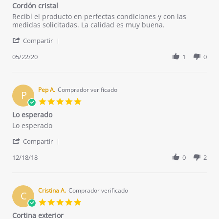
star
Cordón cristal
2021
rating
Review
review
Recibí el producto en perfectas condiciones y con las
by
stating
medidas solicitadas. La calidad es muy buena.
Miriam
Cordón
'
R.
cristal
Compartir
Share
on
Review
05/22/20
1
0
22
by
May
Miriam
2020
R.
on
Pep A.
Comprador verificado
P
22
5.0
May
star
Lo esperado
2020
rating
Review
review
Lo esperado
by
stating
'
Pep
Lo
Compartir
Share
A.
esperado
Review
12/18/18
0
2
on
by
18
Pep
Dec
A.
2018
on
Cristina A.
Comprador verificado
C
18
5.0
Dec
star
Cortina exterior
2018
rating