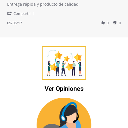
Review
review
Entrega rápida y producto de calidad
by
stating
'
Cristina
Cortina
Compartir
Share
A.
exterior
Review
09/05/17
0
0
on
by
5
Cristina
Sep
A.
2017
on
5
Sep
2017
Ver Opiniones