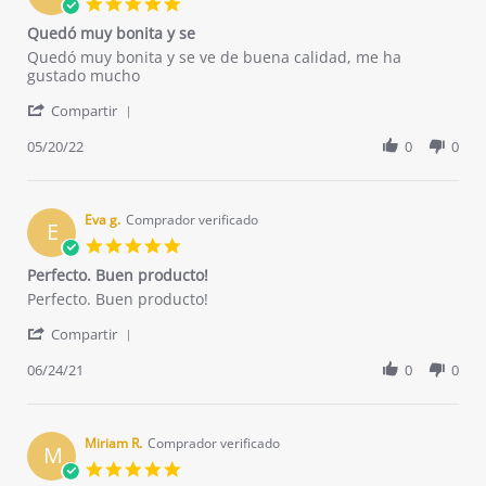
5.0
May
star
Quedó muy bonita y se
2025
rating
Review
review
Quedó muy bonita y se ve de buena calidad, me ha
by
stating
gustado mucho
CRISTINA
Quedó
'
C.
muy
Compartir
Share
on
bonita
Review
05/20/22
0
0
20
y
by
May
se
CRISTINA
2022
C.
on
Eva g.
Comprador verificado
E
20
5.0
May
star
Perfecto. Buen producto!
2022
rating
Review
review
Perfecto. Buen producto!
by
stating
'
Eva
Perfecto.
Compartir
Share
g.
Buen
Review
06/24/21
0
0
on
producto!
by
24
Eva
Jun
g.
2021
on
Miriam R.
Comprador verificado
M
24
5.0
Jun