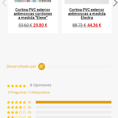
Cortina PVC exterior
Cortina PVC exterior
antimoscas cordones
antimoscas a medida
a medida "Elene"
Electra
59,60 €
29,80 €
88,73 €
44,36 €
Desarrollado por
8 Opiniones
5.0
star
0 Preguntas \ 0 Respuestas
rating
(8)
(0)
(0)
(0)