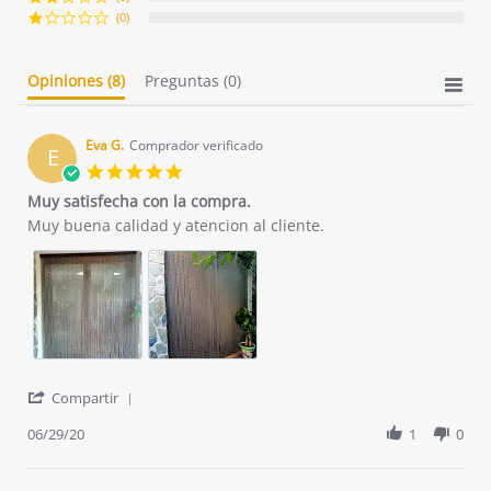
(0)
Opiniones
(8)
Preguntas
(0)
Eva G.
Comprador verificado
E
5.0
star
Muy satisfecha con la compra.
rating
Review
review
Muy buena calidad y atencion al cliente.
by
stating
Eva
Muy
G.
satisfecha
on
con
29
la
Jun
compra.
2020
'
Compartir
Share
Review
06/29/20
1
0
by
Eva
G.