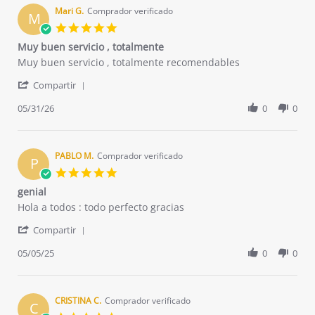
on
Mari G.
Comprador verificado
M
29
5.0
Jun
star
Muy buen servicio , totalmente
2020
rating
Review
review
Muy buen servicio , totalmente recomendables
by
stating
'
Mari
Muy
Compartir
Share
G.
buen
Review
05/31/26
0
0
on
servicio
by
31
,
Mari
May
totalmente
G.
2026
on
PABLO M.
Comprador verificado
P
31
5.0
May
star
genial
2026
rating
Review
review
Hola a todos : todo perfecto gracias
by
stating
'
PABLO
genial
Compartir
Share
M.
Review
05/05/25
0
0
on
by
5
PABLO
May
M.
2025
on
CRISTINA C.
Comprador verificado
C
5