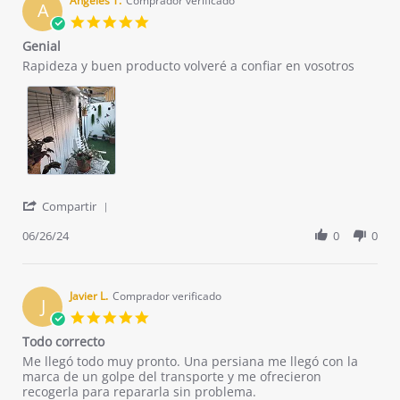
Angeles T.
Comprador verificado
A
5.0
star
Genial
rating
Review
review
Rapideza y buen producto volveré a confiar en vosotros
by
stating
Angeles
Genial
T.
on
26
Jun
2024
'
Compartir
Share
Review
06/26/24
0
0
by
Angeles
T.
on
Javier L.
Comprador verificado
J
26
5.0
Jun
star
Todo correcto
2024
rating
Review
review
Me llegó todo muy pronto. Una persiana me llegó con la
by
stating
marca de un golpe del transporte y me ofrecieron
Javier
Todo
recogerla para repararla sin problema.