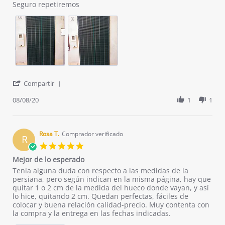
R.
recomendable
Seguro repetiremos
on
8
Aug
2020
'
Compartir
Share
Review
08/08/20
1
1
by
Ramon
R.
on
Rosa T.
Comprador verificado
R
8
5.0
Aug
star
Mejor de lo esperado
2020
rating
Review
review
Tenía alguna duda con respecto a las medidas de la
by
stating
persiana, pero según indican en la misma página, hay que
Rosa
Mejor
quitar 1 o 2 cm de la medida del hueco donde vayan, y así
T.
de
lo hice, quitando 2 cm. Quedan perfectas, fáciles de
on
lo
colocar y buena relación calidad-precio. Muy contenta con
24
esperado
la compra y la entrega en las fechas indicadas.
May