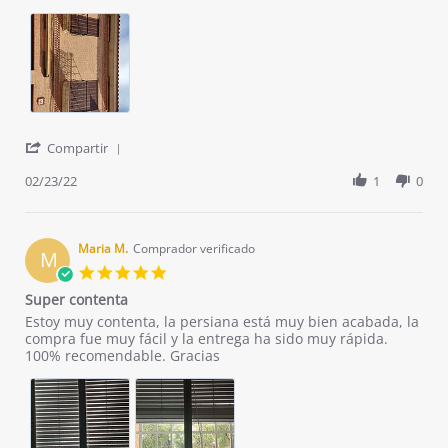
L.
correcto
on
23
Feb
2022
'
Compartir
Share
Review
02/23/22
1
0
by
Javier
L.
on
Maria M.
Comprador verificado
M
23
5.0
Feb
star
Super contenta
2022
rating
Review
review
Estoy muy contenta, la persiana está muy bien acabada, la
by
stating
compra fue muy fácil y la entrega ha sido muy rápida.
Maria
Super
100% recomendable. Gracias
M.
contenta
on
10
Sep
2021