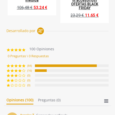
medida
ni accesorios)
OFERTAS BLACK
106,48 €
53,24 €
FRIDAY
23,29 €
11,65 €
Desarrollado por
100 Opiniones
4.8
star
0 Preguntas \ 0 Respuestas
rating
(84)
(16)
(0)
(0)
(0)
Opiniones
(100)
Preguntas
(0)