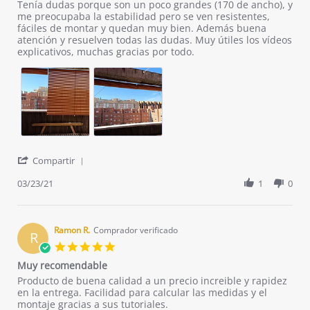
Review
review
Tenía dudas porque son un poco grandes (170 de ancho), y
by
stating
me preocupaba la estabilidad pero se ven resistentes,
Nuria
Están
fáciles de montar y quedan muy bien. Además buena
O.
genial
atención y resuelven todas las dudas. Muy útiles los vídeos
on
explicativos, muchas gracias por todo.
23
Mar
2021
'
Compartir
Share
Review
03/23/21
1
0
by
Nuria
O.
on
Ramon R.
Comprador verificado
R
23
5.0
Mar
star
Muy recomendable
2021
rating
Review
review
Producto de buena calidad a un precio increible y rapidez
by
stating
en la entrega. Facilidad para calcular las medidas y el
Ramon
Muy
montaje gracias a sus tutoriales.