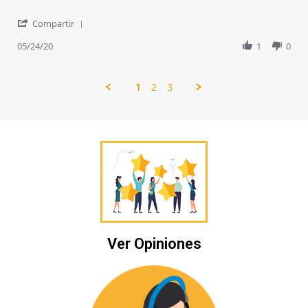
'
Compartir
Share
Review
05/24/20
1
0
by
Salvador
S.
1
2
3
on
24
May
2020
Ver Opiniones