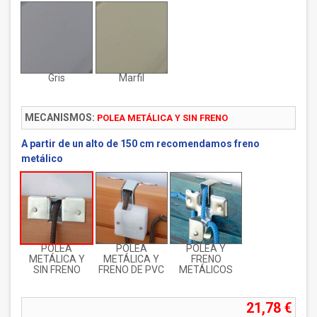
Gris
Marfil
MECANISMOS:
POLEA METÁLICA Y SIN FRENO
A partir de un alto de 150 cm recomendamos freno
metálico
POLEA
POLEA
POLEA Y
METÁLICA Y
METÁLICA Y
FRENO
SIN FRENO
FRENO DE PVC
METÁLICOS
21,78 €