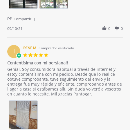
'
Compartir
Share
Review
09/10/21
0
0
by
Maria
M.
on
IRENE M.
Comprador verificado
I
10
5.0
Sep
star
Contentísima con mi persiana!!
2021
rating
Review
review
Genial. Soy consumidora habitual a través de internet y
by
stating
estoy contentísima con mi pedido. Desde que lo realicé
IRENE
Contentísima
obtuve comprobante, tuve seguimiento del envío y la
M.
con
entrega fue muy rápida y eficiente, comprobando antes de
on
mi
llagar a casa si estábamos allí. Sin duda volveré a vosotros
30
persiana!!
en cuanto lo necesite. Mil gracias Puntogar.
Jun
2021