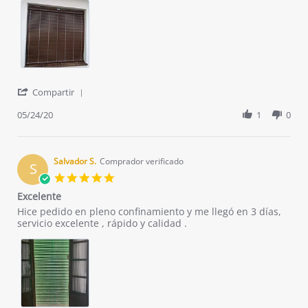
2020
'
Compartir
Share
Review
05/24/20
1
0
by
Rosa
T.
on
Salvador S.
Comprador verificado
S
24
5.0
May
star
Excelente
2020
rating
Review
review
Hice pedido en pleno confinamiento y me llegó en 3 días,
by
stating
servicio excelente , rápido y calidad .
Salvador
Excelente
S.
on
24
May
2020