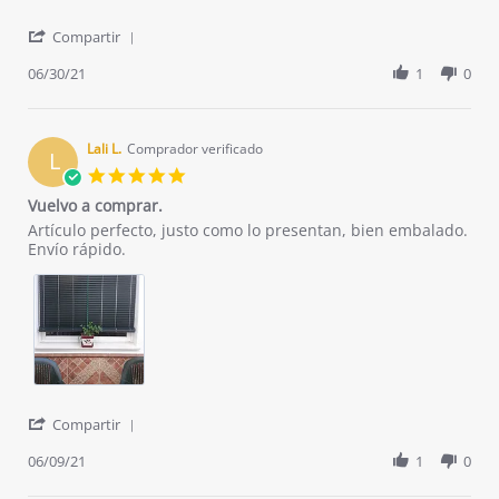
'
Compartir
Share
Review
06/30/21
1
0
by
IRENE
M.
on
Lali L.
Comprador verificado
L
30
5.0
Jun
star
Vuelvo a comprar.
2021
rating
Review
review
Artículo perfecto, justo como lo presentan, bien embalado.
by
stating
Envío rápido.
Lali
Vuelvo
L.
a
on
comprar.
9
Jun
2021
'
Compartir
Share
Review
06/09/21
1
0
by
Lali