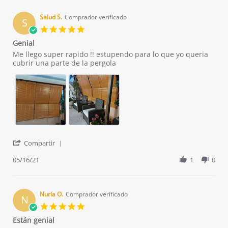
L.
on
Salud S.
Comprador verificado
S
9
5.0
Jun
star
Genial
2021
rating
Review
review
Me llego super rapido !! estupendo para lo que yo queria
by
stating
cubrir una parte de la pergola
Salud
Genial
S.
on
16
May
2021
'
Compartir
Share
Review
05/16/21
1
0
by
Salud
S.
on
Nuria O.
Comprador verificado
N
16
5.0
May
star
Están genial
2021
rating