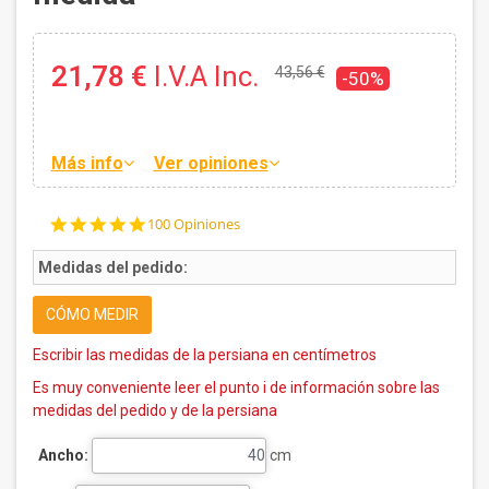
21,78 €
I.V.A Inc.
43,56 €
-50%
Más info
Ver opiniones
4.8
100 Opiniones
star
rating
Medidas del pedido:
CÓMO MEDIR
Escribir las medidas de la persiana en centímetros
Es muy conveniente leer el punto i de información sobre las
medidas del pedido y de la persiana
Ancho:
cm