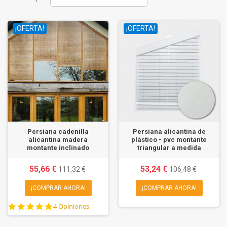
¡OFERTA!
¡OFERTA!
Persiana cadenilla
Persiana alicantina de
alicantina madera
plástico - pvc montante
montante inclinado
triangular a medida
55,66 €
53,24 €
111,32 €
106,48 €
¡COMPRAR AHORA!
¡COMPRAR AHORA!
4.8
4 Opiniones
star
rating