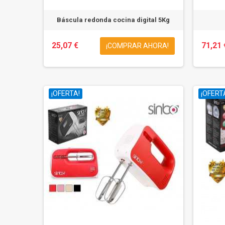
Báscula redonda cocina digital 5Kg
25,07 €
71,21 
¡COMPRAR AHORA!
¡OFERTA!
¡OFERT