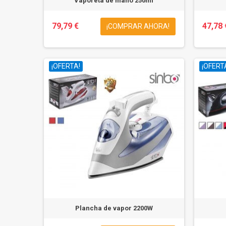
Vaporeta de mano 250ml
79,79 €
47,78 
¡COMPRAR AHORA!
¡OFERTA!
¡OFERT
Plancha de vapor 2200W