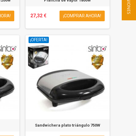
★ OPINIONES
 1200W
Plancha de vapor 1800W
27,32 €
HORA!
¡COMPRAR AHORA!
¡OFERTA!
Sandwichera plato triángulo 750W