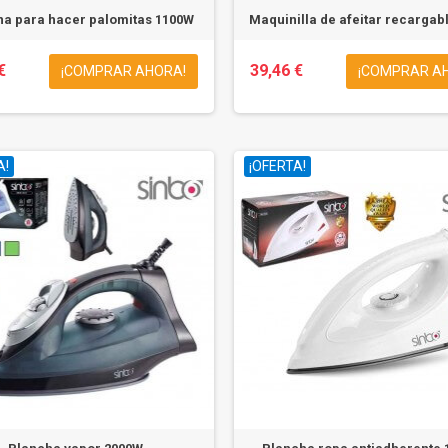
a para hacer palomitas 1100W
Maquinilla de afeitar recargab
€
39,46 €
¡COMPRAR AHORA!
¡COMPRAR A
A!
¡OFERTA!