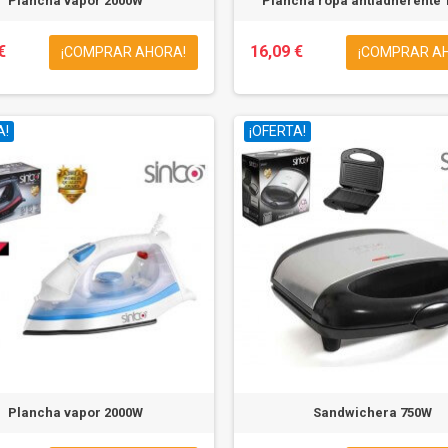
Plancha vapor 2000W
Plancha ropa antiadherente
€
16,09 €
¡COMPRAR AHORA!
¡COMPRAR A
A!
¡OFERTA!
Plancha vapor 2000W
Sandwichera 750W