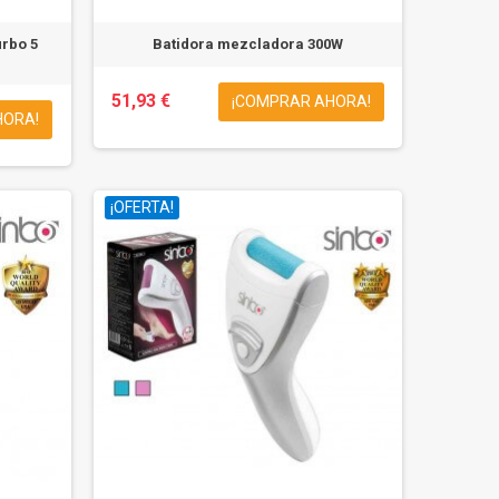
rbo 5
Batidora mezcladora 300W
51,93 €
¡COMPRAR AHORA!
HORA!
¡OFERTA!