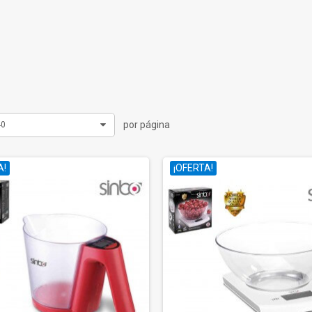
por página
40
A!
¡OFERTA!