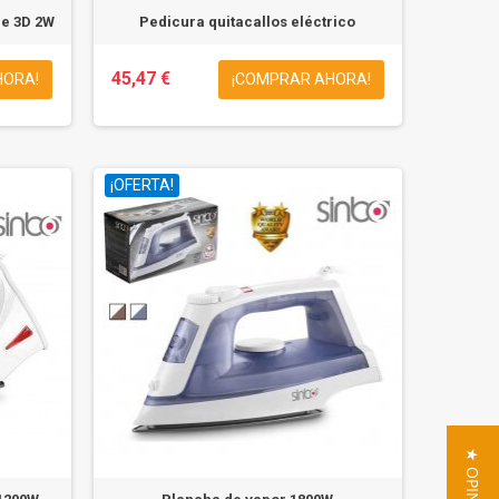
le 3D 2W
Pedicura quitacallos eléctrico
45,47 €
HORA!
¡COMPRAR AHORA!
¡OFERTA!