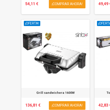
54,11 €
49,49 
¡COMPRAR AHORA!
¡OFERTA!
¡OFERT
Grill sandwichera 1600W
To
136,81 €
42,83 
¡COMPRAR AHORA!