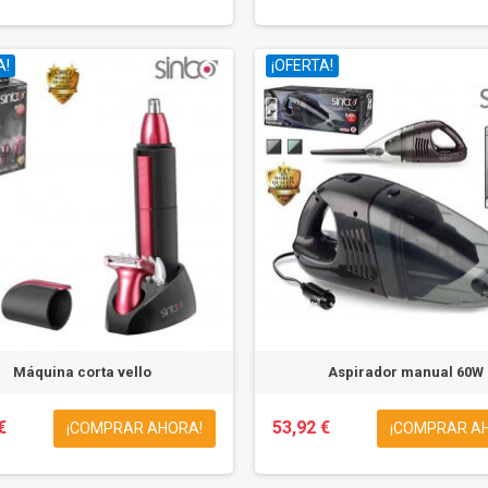
A!
¡OFERTA!
Máquina corta vello
Aspirador manual 60W
€
53,92 €
¡COMPRAR AHORA!
¡COMPRAR A