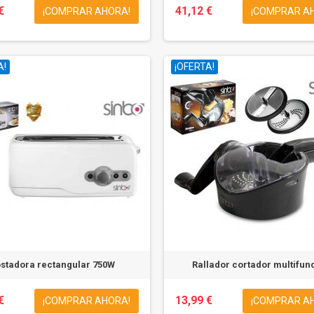
€
41,12 €
¡COMPRAR AHORA!
¡COMPRAR A
A!
¡OFERTA!
stadora rectangular 750W
Rallador cortador multifun
€
13,99 €
¡COMPRAR AHORA!
¡COMPRAR A