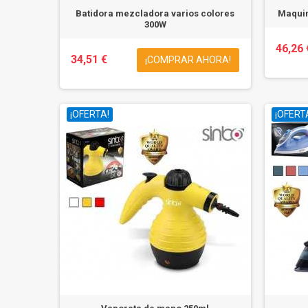
Batidora mezcladora varios colores
Maquin
300W
46,26 
34,51 €
¡COMPRAR AHORA!
¡OFERTA!
¡OFERT