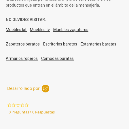
productos que entran en el ámbito de la mensajería.
NO OLVIDES VISITAR:
Muebles kit
Muebles tv
Muebles zapateros
Zapateros baratos
Escritorios baratos
Estanterías baratas
Armarios roperos
Comodas baratas
Desarrollado por
0.0
star
0 Preguntas \ 0 Respuestas
rating