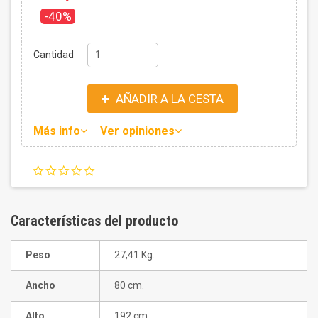
-40%
Cantidad
AÑADIR A LA CESTA
Más info
Ver opiniones
0.0
star
rating
Características del producto
Peso
27,41 Kg.
Ancho
80 cm.
Alto
192 cm.