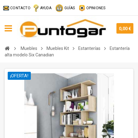
CONTACTO
AYUDA
GUÍAS
OPINIONES
0,00 €
Muebles
Muebles Kit
Estanterías
Estantería
alta modelo Six Canadian
¡OFERTA!