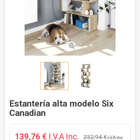
Estantería alta modelo Six
Canadian
139,76 €
I.V.A Inc.
232,94 €
I.V.A Inc.