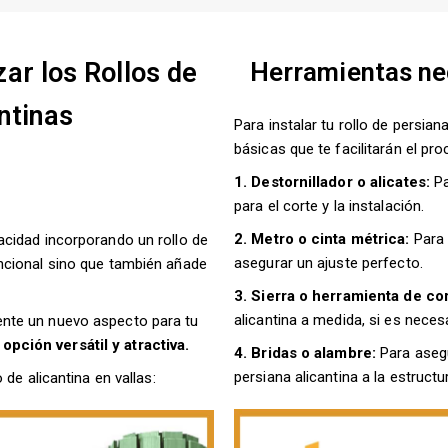
zar los Rollos de
Herramientas nec
ntinas
Para instalar tu rollo de persia
básicas que te facilitarán el pro
1. Destornillador o alicates:
Pa
para el corte y la instalación.
2. Metro o cinta métrica:
Para 
vacidad incorporando un rollo de
asegurar un ajuste perfecto.
ncional sino que también añade
3. Sierra o herramienta de co
alicantina a medida, si es necesa
nte un nuevo aspecto para tu
a
opción versátil y atractiva.
4. Bridas o alambre:
Para asegu
persiana alicantina a la estructu
 de alicantina en vallas: