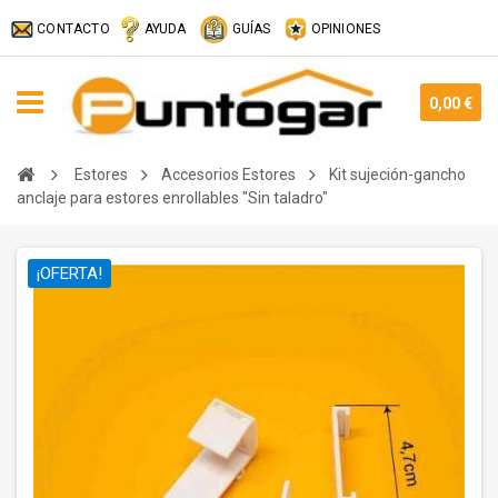
CONTACTO
AYUDA
GUÍAS
OPINIONES
0,00 €
Estores
Accesorios Estores
Kit sujeción-gancho
anclaje para estores enrollables "Sin taladro"
¡OFERTA!