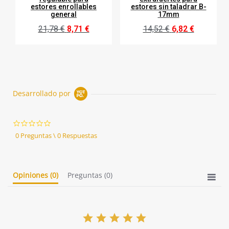
estores enrollables
estores sin taladrar B-
general
17mm
21,78 €
8,71 €
14,52 €
6,82 €
Desarrollado por
0.0
star
0 Preguntas \ 0 Respuestas
rating
Opiniones
(0)
Preguntas
(0)