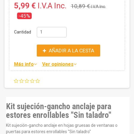
5,99 €
I.V.A Inc.
10,89 €
I.V.A Inc.
-45%
Cantidad
AÑADIR A LA CESTA
Más info
Ver opiniones
0.0
star
rating
Kit sujeción-gancho anclaje para
estores enrollables "Sin taladro"
Kit sujeción-gancho anclaje en hojas gruesas de ventanas o
puertas para estores enrollables "Sin taladro"