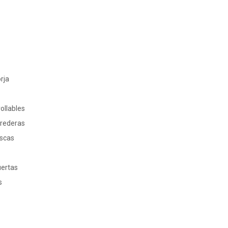
rja
ollables
rrederas
oscas
s
uertas
s