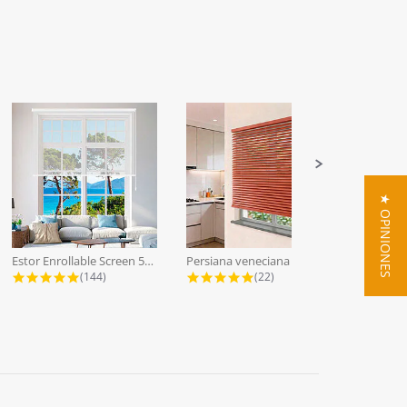
★ OPINIONES
Estor Enrollable Screen 5% a Medida...
Persiana veneciana lamas aluminio...
4.9 star rating
4.9 star rating
(144)
(22)