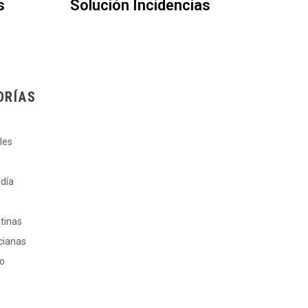
s
Solución Incidencias
ORÍAS
les
 día
ntinas
cianas
ro