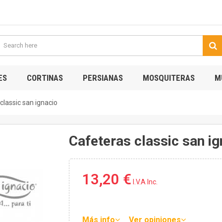
ES
CORTINAS
PERSIANAS
MOSQUITERAS
M
classic san ignacio
Cafeteras classic san ig
13,20 €
I.V.A Inc.
Más info
Ver opiniones