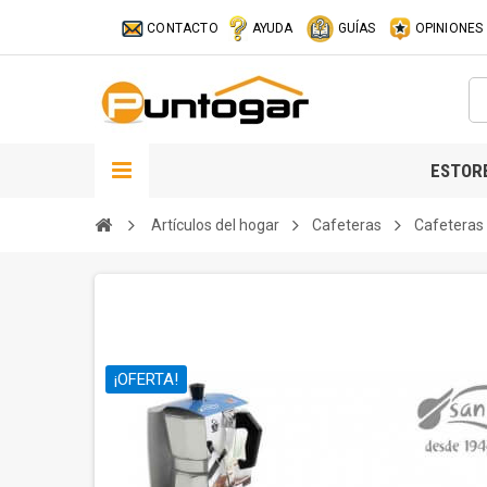
CONTACTO
AYUDA
GUÍAS
OPINIONES
ESTOR
Artículos del hogar
Cafeteras
Cafeteras 
¡OFERTA!