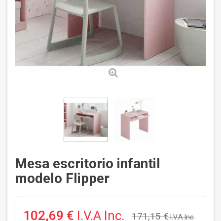
Mesa escritorio infantil
modelo Flipper
102,69 €
I.V.A Inc.
171,15 €
I.V.A Inc.