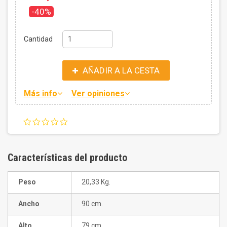
-40%
Cantidad
AÑADIR A LA CESTA
Más info
Ver opiniones
0.0
star
rating
Características del producto
Peso
20,33 Kg.
Ancho
90 cm.
Alto
79 cm.