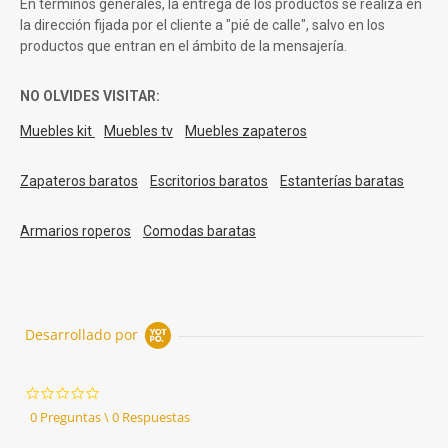
En términos generales, la entrega de los productos se realiza en
la dirección fijada por el cliente a "pié de calle", salvo en los
productos que entran en el ámbito de la mensajería.
NO OLVIDES VISITAR:
Muebles kit
Muebles tv
Muebles zapateros
Zapateros baratos
Escritorios baratos
Estanterías baratas
Armarios roperos
Comodas baratas
Desarrollado por
0.0
star
0 Preguntas \ 0 Respuestas
rating