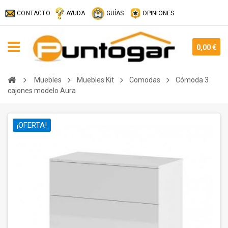
CONTACTO
AYUDA
GUÍAS
OPINIONES
0,00 €
Muebles
Muebles Kit
Comodas
Cómoda 3
cajones modelo Aura
¡OFERTA!