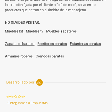
la dirección fijada por el cliente a "pié de calle", salvo en los
productos que entran en el ámbito de la mensajería.
NO OLVIDES VISITAR:
Muebles kit
Muebles tv
Muebles zapateros
Zapateros baratos
Escritorios baratos
Estanterías baratas
Armarios roperos
Comodas baratas
Desarrollado por
0.0
star
0 Preguntas \ 0 Respuestas
rating