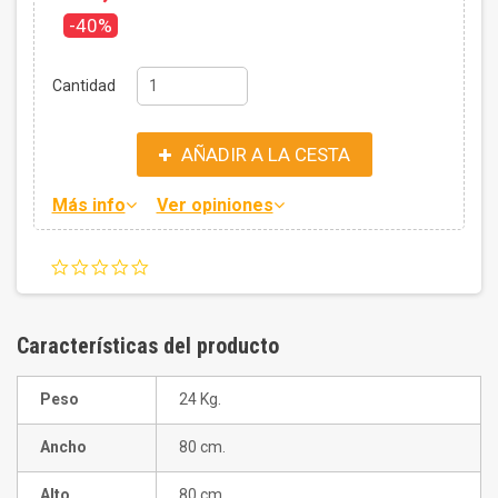
-40%
Cantidad
AÑADIR A LA CESTA
Más info
Ver opiniones
0.0
star
rating
Características del producto
Peso
24 Kg.
Ancho
80 cm.
Alto
80 cm.