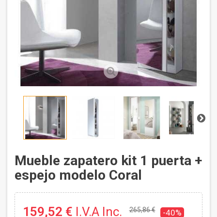
Mueble zapatero kit 1 puerta +
espejo modelo Coral
159,52 €
I.V.A Inc.
265,86 €
-40%