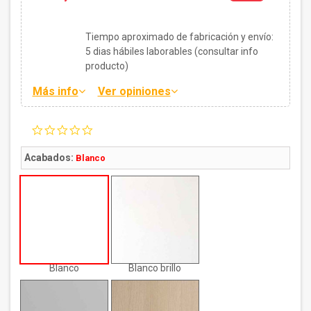
Tiempo aproximado de fabricación y envío:
5
dias hábiles laborables (consultar info
producto)
Más info
Ver opiniones
0.0
star
rating
Acabados:
Blanco
Blanco
Blanco brillo