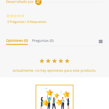
Desarrollado por
0.0
star
0 Preguntas \ 0 Respuestas
rating
Opiniones
(0)
Preguntas
(0)
Actualmente, no hay opiniones para este producto.