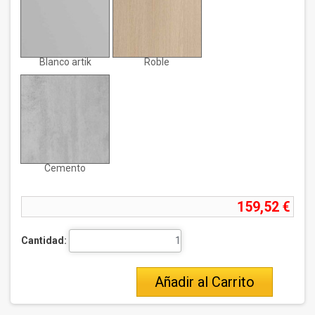
Blanco artik
Roble
Cemento
159,52 €
Cantidad:
Añadir al Carrito