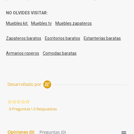
NO OLVIDES VISITAR:
Muebles kit
Muebles tv
Muebles zapateros
Zapateros baratos
Escritorios baratos
Estanterías baratas
Armarios roperos
Comodas baratas
Desarrollado por
0.0
star
0 Preguntas \ 0 Respuestas
rating
Opiniones
(0)
Preguntas
(0)