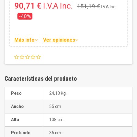
90,71 €
I.V.A Inc.
151,19 €
I.V.A Inc.
-40%
Más info
Ver opiniones
0.0
star
rating
Características del producto
Peso
24,13 Kg.
Ancho
55 cm
Alto
108 cm.
Profundo
36 cm.