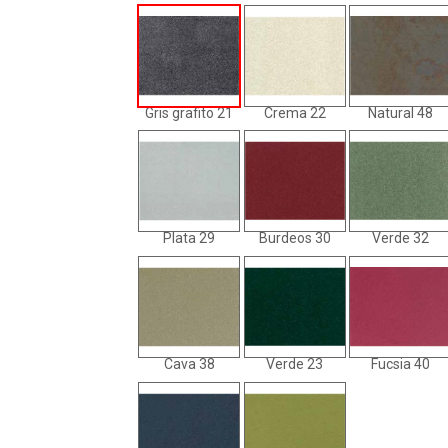
Gris grafito 21
Crema 22
Natural 48
Plata 29
Burdeos 30
Verde 32
Cava 38
Verde 23
Fucsia 40