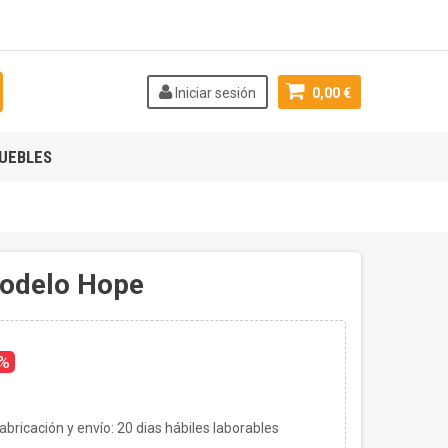
Iniciar sesión
0,00 €
UEBLES
modelo Hope
0%
bricación y envío:
20
dias hábiles laborables