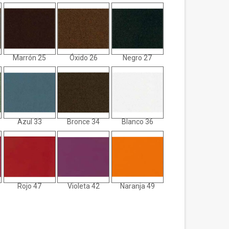
Marrón 25
Óxido 26
Negro 27
Azul 33
Bronce 34
Blanco 36
Rojo 47
Violeta 42
Naranja 49