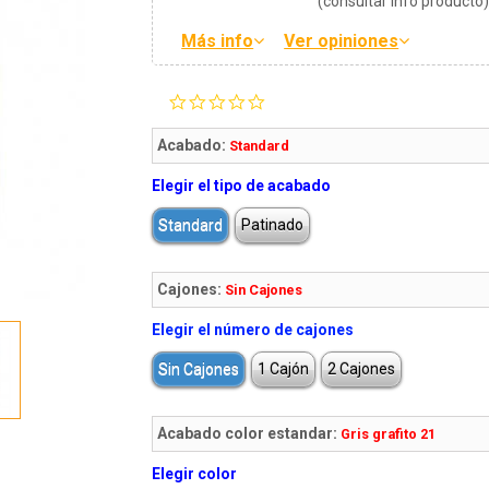
(consultar info producto
Más info
Ver opiniones
0.0
star
rating
Acabado:
Standard
Elegir el tipo de acabado
Standard
Patinado
Cajones:
Sin Cajones
Elegir el número de cajones
Sin Cajones
1 Cajón
2 Cajones
Acabado color estandar:
Gris grafito 21
Elegir color