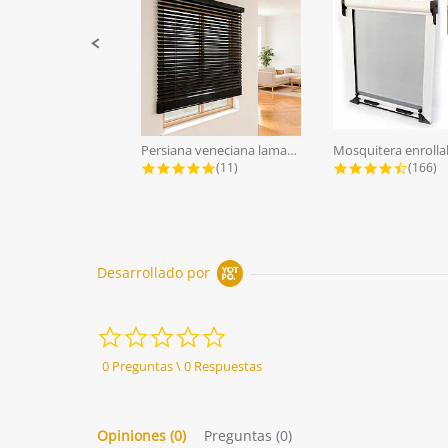
Persiana veneciana lamas aluminio...
5.0 star rating
4.7 st
(11)
(166)
Desarrollado por
0.0
star
rating
0 Preguntas \ 0 Respuestas
Opiniones
(0)
Preguntas
(0)