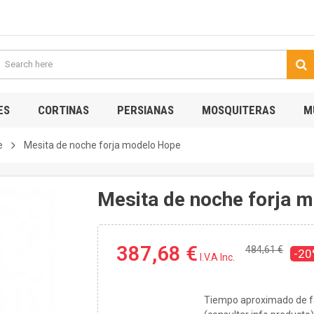
ES
CORTINAS
PERSIANAS
MOSQUITERAS
M
e
Mesita de noche forja modelo Hope
Mesita de noche forja 
387,68 €
484,61 €
-2
I.V.A Inc.
Tiempo aproximado de fa