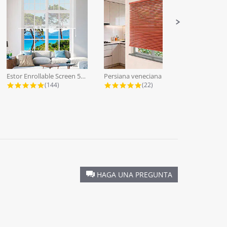
Estor Enrollable Screen 5% a Medida...
Persiana veneciana lamas aluminio...
4.9 star rating
4.9 star rating
(144)
(22)
HAGA UNA PREGUNTA