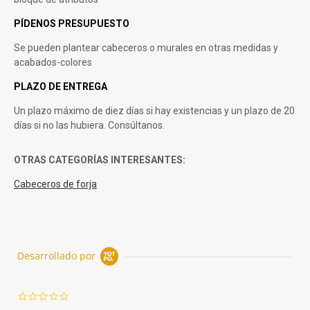
PÍDENOS PRESUPUESTO
Se pueden plantear cabeceros o murales en otras medidas y
acabados-colores
PLAZO DE ENTREGA
Un plazo máximo de diez días si hay existencias y un plazo de 20
días si no las hubiera. Consúltanos.
OTRAS CATEGORÍAS INTERESANTES:
Cabeceros de forja
Desarrollado por
0.0
star