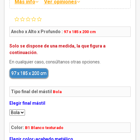
Más info
Ver opiniones
0.0
star
rating
Ancho x Alto x Profundo :
97 x 185 x 200 cm
Solo se dispone de una medida, la que figura a
continuación.
En cualquier caso, consúltanos otras opciones.
97 x 185 x 200 cm
Tipo final del mástil
Bola
Elegir final mástil
Color:
B1 Blanco texturado
Elegir color-acabado metálico