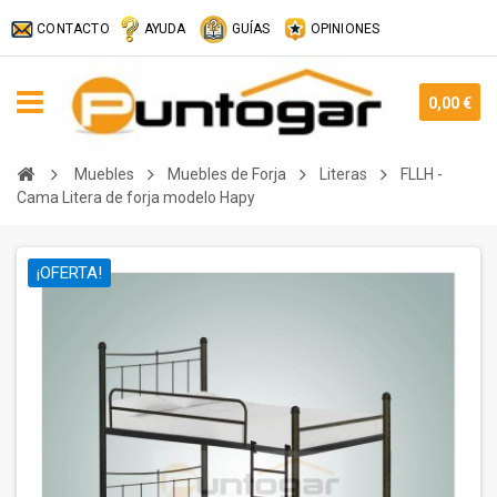
CONTACTO
AYUDA
GUÍAS
OPINIONES
0,00 €
Muebles
Muebles de Forja
Literas
FLLH -
Cama Litera de forja modelo Hapy
¡OFERTA!