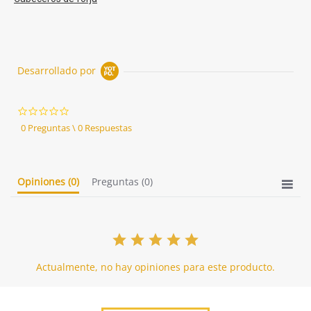
Desarrollado por
0.0
star
0 Preguntas \ 0 Respuestas
rating
Opiniones
(0)
Preguntas
(0)
Actualmente, no hay opiniones para este producto.