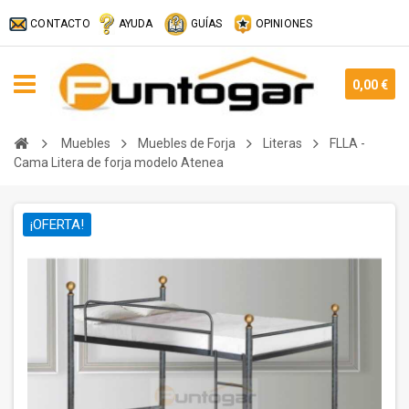
CONTACTO
AYUDA
GUÍAS
OPINIONES
0,00 €
Muebles
Muebles de Forja
Literas
FLLA -
Cama Litera de forja modelo Atenea
¡OFERTA!