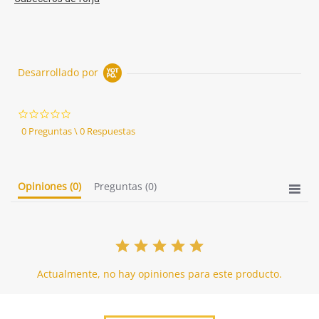
Desarrollado por
0.0
star
0 Preguntas \ 0 Respuestas
rating
Opiniones
(0)
Preguntas
(0)
Actualmente, no hay opiniones para este producto.