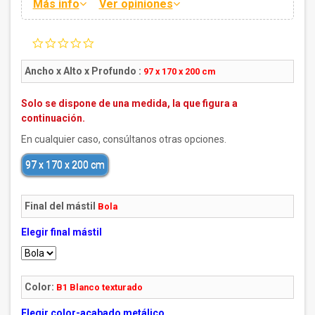
Más info
Ver opiniones
0.0
star
rating
Ancho x Alto x Profundo :
97 x 170 x 200 cm
Solo se dispone de una medida, la que figura a
continuación.
En cualquier caso, consúltanos otras opciones.
97 x 170 x 200 cm
Final del mástil
Bola
Elegir final mástil
Color:
B1 Blanco texturado
Elegir color-acabado metálico