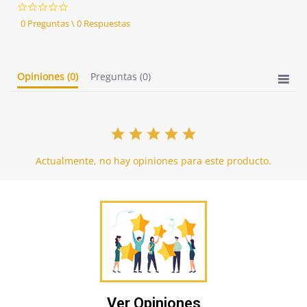
0.0
star
0 Preguntas \ 0 Respuestas
rating
Opiniones
(0)
Preguntas
(0)
Actualmente, no hay opiniones para este producto.
Ver Opiniones