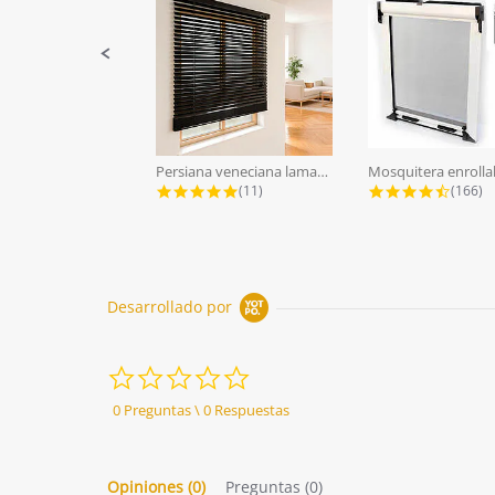
Persiana veneciana lamas aluminio...
5.0 star rating
4.7 st
(11)
(166)
Desarrollado por
0.0
star
rating
0 Preguntas \ 0 Respuestas
Opiniones
(0)
Preguntas
(0)