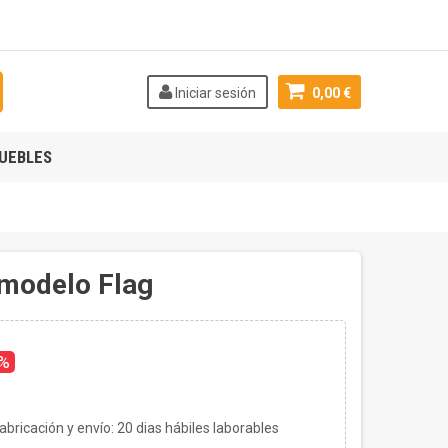
Iniciar sesión
0,00 €
UEBLES
 modelo Flag
0%
bricación y envío:
20
dias hábiles laborables