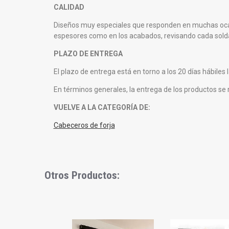
CALIDAD
Diseños muy especiales que responden en muchas ocasio
espesores como en los acabados, revisando cada sold
PLAZO DE ENTREGA
El plazo de entrega está en torno a los 20 días hábile
En términos generales, la entrega de los productos se re
VUELVE A LA CATEGORÍA DE:
Cabeceros de forja
Otros Productos:
Slideshow
Slide
controls