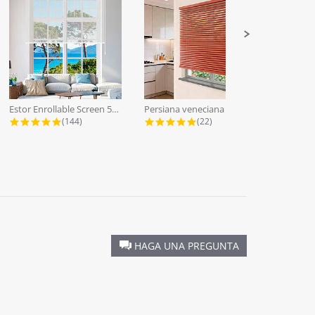
Estor Enrollable Screen 5% a Medida...
Persiana veneciana lamas aluminio...
4.9 star rating
4.9 star rating
(144)
(22)
HAGA UNA PREGUNTA