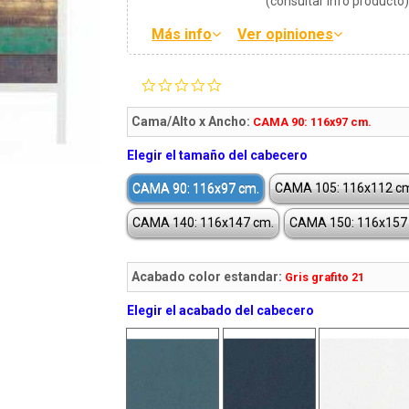
(consultar info producto
Más info
Ver opiniones
0.0
star
rating
Cama/Alto x Ancho:
CAMA 90: 116x97 cm.
Elegir el tamaño del cabecero
CAMA 90: 116x97 cm.
CAMA 105: 116x112 c
CAMA 140: 116x147 cm.
CAMA 150: 116x157
Acabado color estandar:
Gris grafito 21
Elegir el acabado del cabecero