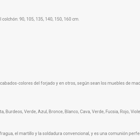
colchón: 90, 105, 135, 140, 150, 160 cm.
acabados-colores del forjado y en otros, según sean los muebles de ma
ata, Burdeos, Verde, Azul, Bronce, Blanco, Cava, Verde, Fucsia, Rojo, Viol
agua, el martillo y la soldadura convencional, y es una comunión perfect