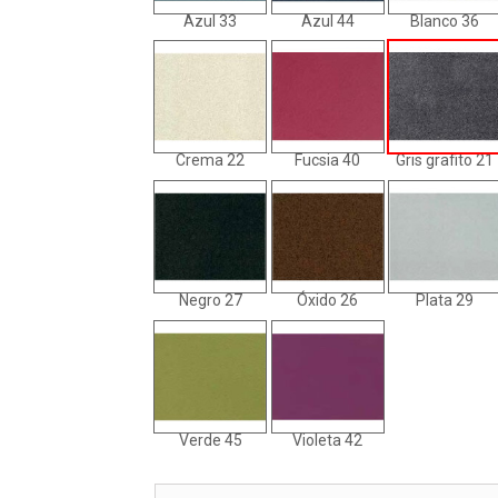
Azul 33
Azul 44
Blanco 36
Crema 22
Fucsia 40
Gris grafito 21
Negro 27
Óxido 26
Plata 29
Verde 45
Violeta 42