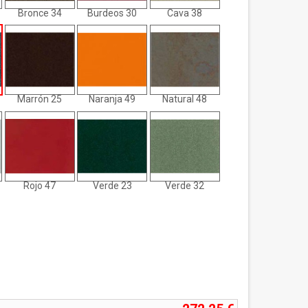
Bronce 34
Burdeos 30
Cava 38
Marrón 25
Naranja 49
Natural 48
Rojo 47
Verde 23
Verde 32