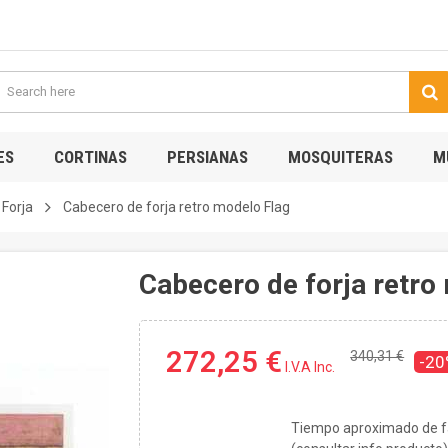
ES
CORTINAS
PERSIANAS
MOSQUITERAS
M
Forja
Cabecero de forja retro modelo Flag
Cabecero de forja retro
272,25 €
340,31 €
-2
I.V.A Inc.
Tiempo aproximado de fa