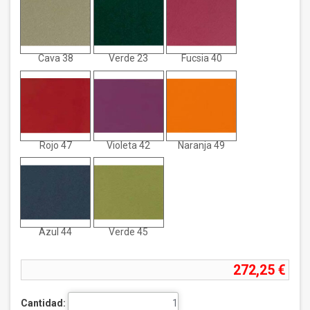
Cava 38
Verde 23
Fucsia 40
Rojo 47
Violeta 42
Naranja 49
Azul 44
Verde 45
272,25 €
Cantidad: