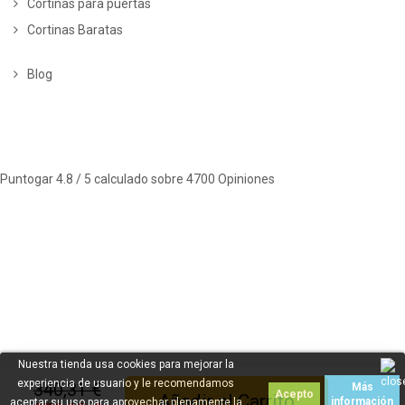
Cortinas para puertas
Cortinas Baratas
Blog
Puntogar
4.8
/ 5 calculado sobre
4700
Opiniones
Nuestra tienda usa cookies para mejorar la
experiencia de usuario y le recomendamos
340,31 €
Más
Acepto
Añadir al Carrito
información
aceptar su uso para aprovechar plenamente la