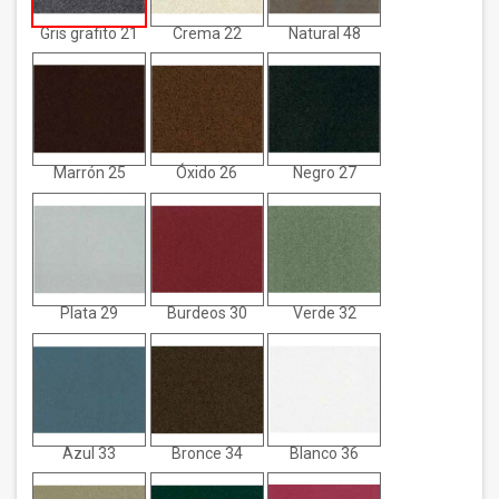
Gris grafito 21
Crema 22
Natural 48
Marrón 25
Óxido 26
Negro 27
Plata 29
Burdeos 30
Verde 32
Azul 33
Bronce 34
Blanco 36