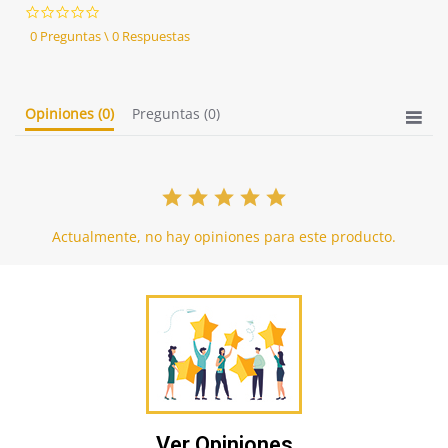
0.0
star
0 Preguntas \ 0 Respuestas
rating
Opiniones
(0)
Preguntas
(0)
Actualmente, no hay opiniones para este producto.
Ver Opiniones