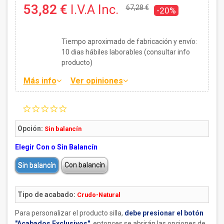
53,82 €
I.V.A Inc.
67,28 €
-20%
Tiempo aproximado de fabricación y envío:
10
dias hábiles laborables (consultar info
producto)
Más info
Ver opiniones
0.0
star
rating
Opción:
Sin balancín
Elegir Con o Sin Balancín
Sin balancín
Con balancín
Tipo de acabado:
Crudo-Natural
Para personalizar el producto silla,
debe presionar el botón
"Acabados Exclusivos"
, entonces se abrirán las opciones de