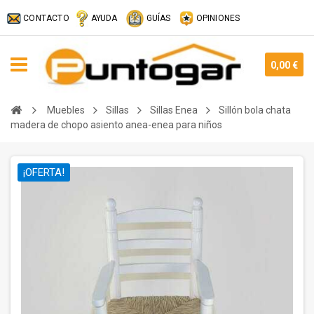
CONTACTO
AYUDA
GUÍAS
OPINIONES
0,00 €
Muebles
Sillas
Sillas Enea
Sillón bola chata
madera de chopo asiento anea-enea para niños
¡OFERTA!