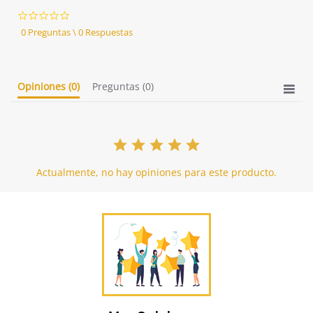
0.0
star
0 Preguntas \ 0 Respuestas
rating
Opiniones
(0)
Preguntas
(0)
Actualmente, no hay opiniones para este producto.