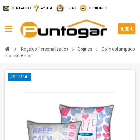
CONTACTO
AYUDA
GUÍAS
OPINIONES
0,00 €
Regalos Personalizados
Cojines
Cojín estampado
modelo Amor
¡OFERTA!