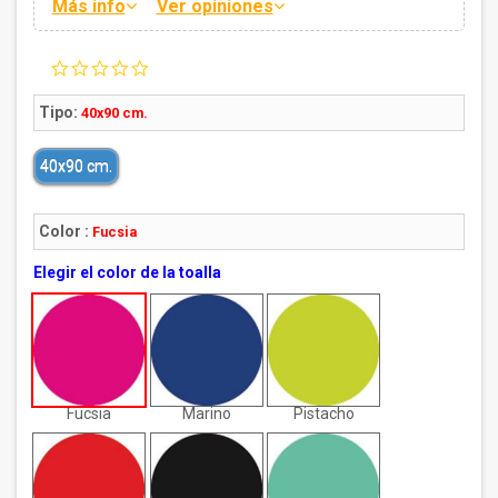
Más info
Ver opiniones
0.0
star
rating
Tipo:
40x90 cm.
40x90 cm.
Color :
Fucsia
Elegir el color de la toalla
Fucsia
Marino
Pistacho