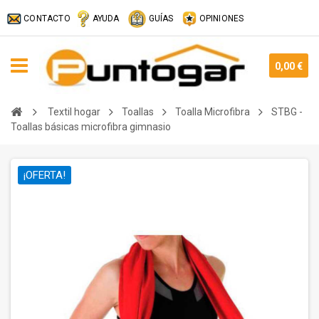
CONTACTO
AYUDA
GUÍAS
OPINIONES
0,00 €
Textil hogar
Toallas
Toalla Microfibra
STBG -
Toallas básicas microfibra gimnasio
¡OFERTA!