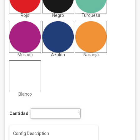
Rojo
Negro
Turquesa
Morado
Azulón
Naranja
Blanco
Cantidad:
Config Description