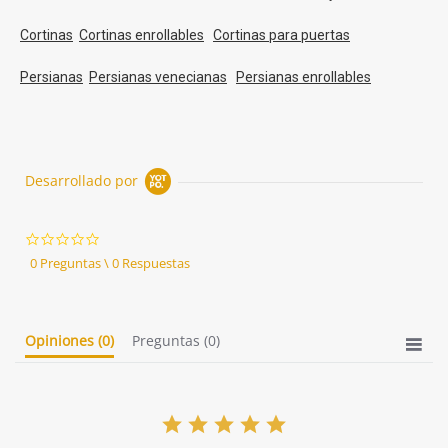
Cortinas
Cortinas enrollables
Cortinas para puertas
Persianas
Persianas venecianas
Persianas enrollables
Desarrollado por
0.0
star
0 Preguntas \ 0 Respuestas
rating
Opiniones
(0)
Preguntas
(0)