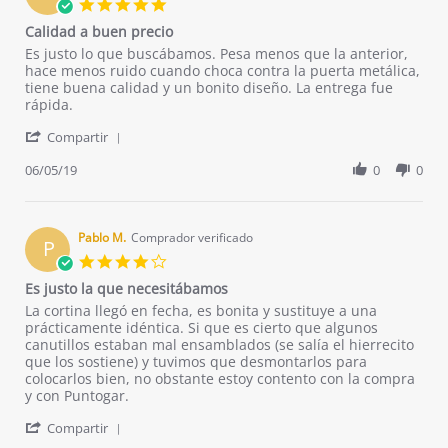
5.0
Aug
star
Calidad a buen precio
2020
rating
Review
review
Es justo lo que buscábamos. Pesa menos que la anterior,
by
stating
hace menos ruido cuando choca contra la puerta metálica,
Maria
Calidad
tiene buena calidad y un bonito diseño. La entrega fue
C.
a
rápida.
on
buen
'
5
precio
Compartir
Share
Jun
Review
06/05/19
0
0
2019
by
Maria
C.
on
Pablo M.
Comprador verificado
P
5
4.0
Jun
star
Es justo la que necesitábamos
2019
rating
Review
review
La cortina llegó en fecha, es bonita y sustituye a una
by
stating
prácticamente idéntica. Si que es cierto que algunos
Pablo
Es
canutillos estaban mal ensamblados (se salía el hierrecito
M.
justo
que los sostiene) y tuvimos que desmontarlos para
on
la
colocarlos bien, no obstante estoy contento con la compra
1
que
y con Puntogar.
Aug
necesitábamos
'
2020
Compartir
Share