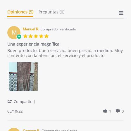
Opiniones
(5)
Preguntas
(0)
Manuel R.
Comprador verificado
M
5.0
star
Una experiencia magnífica
rating
Review
review
Buen producto, buen servicio, buen precio, a medida. Muy
by
stating
contento con la atención, el servicio y el producto.
Manuel
Una
R.
experiencia
on
magnífica
10
May
2022
'
Compartir
Share
Review
05/10/22
1
0
by
Manuel
R.
on
Carmen B.
Comprador verificado