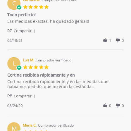
C
10
5.0
May
star
Todo perfecto!
2022
rating
Review
review
Las medidas exactas, ha quedado genial!!
by
stating
'
Carmen
Todo
Compartir
Share
B.
perfecto!
Review
09/13/21
1
0
on
by
13
Carmen
Sep
B.
2021
on
Luis M.
Comprador verificado
L
13
5.0
Sep
star
Cortina recibida rápidamente y en
2021
rating
Review
review
Cortina recibida rápidamente y en las medidas que
by
stating
habíamos pedido, que no eran las estándar.
Luis
Cortina
'
M.
recibida
Compartir
Share
on
rápidamente
Review
08/24/20
0
0
24
y
by
Aug
en
Luis
2020
M.
on
Maria C.
Comprador verificado
M
24