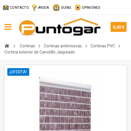
CONTACTO
AYUDA
GUÍAS
OPINIONES
0,00 €
Cortinas
Cortinas antimoscas
Cortinas PVC
Cortina exterior de Canutillo Jaspeado
¡OFERTA!