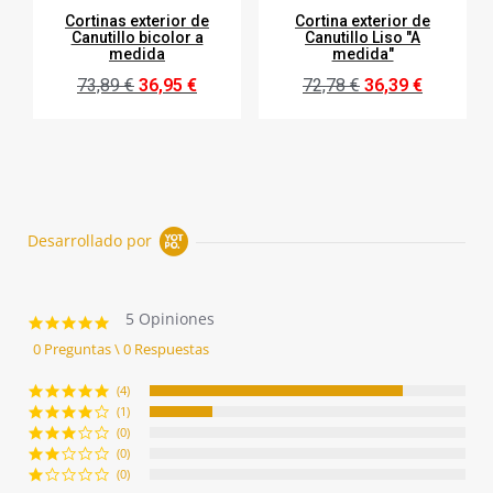
Cortinas exterior de
Cortina exterior de
Canutillo bicolor a
Canutillo Liso "A
medida
medida"
73,89 €
36,95 €
72,78 €
36,39 €
Desarrollado por
5 Opiniones
4.8
star
0 Preguntas \ 0 Respuestas
rating
(4)
(1)
(0)
(0)
(0)