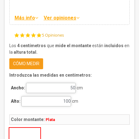
Más info
Ver opiniones
4.8
5 Opiniones
star
rating
Los
4 centímetros
que
mide el montante
están
incluidos
en
la
altura total.
CÓMO MEDIR
Introduzca las medidas en centímetros:
Ancho:
cm
Alto:
cm
Color montante:
Plata