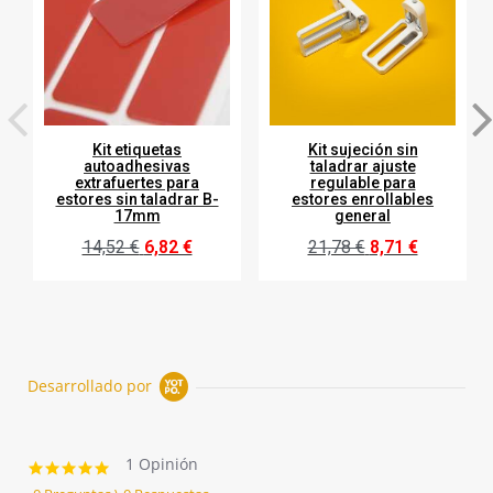
Kit etiquetas
Kit sujeción sin
autoadhesivas
taladrar ajuste
extrafuertes para
regulable para
estores sin taladrar B-
estores enrollables
17mm
general
14,52 €
6,82 €
21,78 €
8,71 €
Desarrollado por
1 Opinión
5.0
star