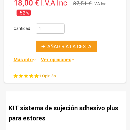
18,00 €
I.V.A Inc.
37,51 €
I.V.A Inc.
-52%
Cantidad
AÑADIR A LA CESTA
Más info
Ver opiniones
5.0
1 Opinión
star
rating
KIT sistema de sujeción adhesivo plus
para estores