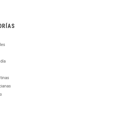
ORÍAS
les
 día
ntinas
cianas
ro