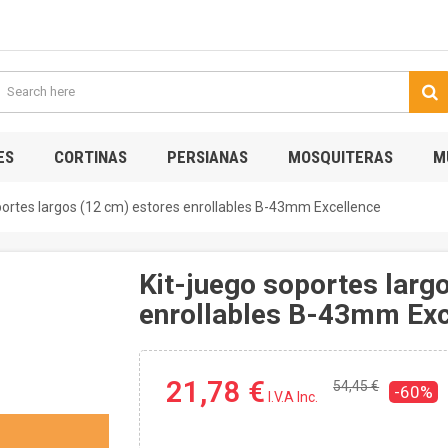
ES
CORTINAS
PERSIANAS
MOSQUITERAS
M
portes largos (12 cm) estores enrollables B-43mm Excellence
Kit-juego soportes larg
enrollables B-43mm Exc
21,78 €
54,45 €
-60%
I.V.A Inc.