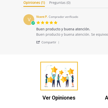
Opiniones
(1)
Preguntas
(0)
Vicent P.
Comprador verificado
V
5.0
star
Buen producto y buena atención.
rating
Review
review
Buen producto y buena atención. Se equivoc
by
stating
'
Vicent
Buen
Compartir
Share
P.
producto
Review
on
y
by
20
buena
Vicent
Jun
atención.
P.
2025
on
20
Jun
2025
Ver Opiniones
A