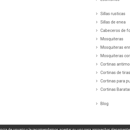
Sillas rusticas
Sillas de enea
Cabeceros de fo
Mosquiteras
Mosquiteras enr
Mosquiteras co
Cortinas antim
Cortinas de tira
Cortinas para p
Cortinas Barata
Blog
iencia de usuario y le recomendamos aceptar su uso para aprovechar plenamente