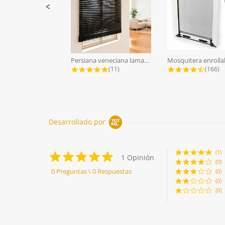
Persiana veneciana lamas aluminio...
5.0 star rating
4.7 st
(11)
(166)
Desarrollado por
(1)
5.0
1 Opinión
star
(0)
rating
0 Preguntas \ 0 Respuestas
(0)
(0)
(0)