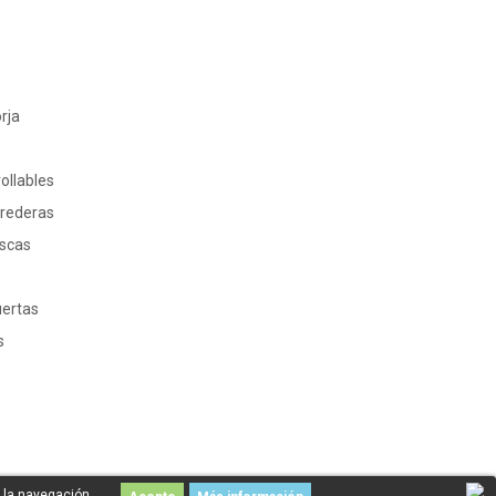
rja
ollables
rrederas
oscas
s
uertas
s
 la navegación.