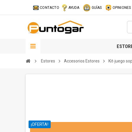
CONTACTO
AYUDA
GUÍAS
OPINIONES
ESTOR
Estores
Accesorios Estores
Kit-juego so
¡OFERTA!