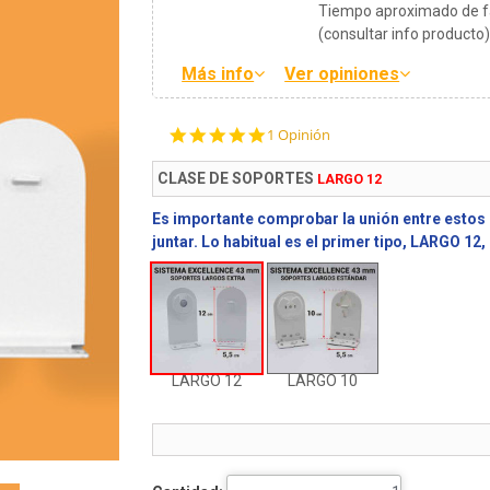
Tiempo aproximado de fa
(consultar info producto
Más info
Ver opiniones
5.0
1 Opinión
star
rating
CLASE DE SOPORTES
LARGO 12
Es importante comprobar la unión entre estos
juntar. Lo habitual es el primer tipo, LARGO 12
LARGO 12
LARGO 10