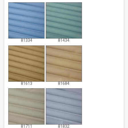
81334
81434
81613
81684
81711
81832