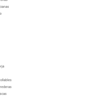
cianas
ro
rja
ollables
rrederas
oscas
s