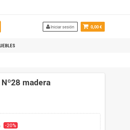
Iniciar sesión
0,00 €
UEBLES
ño Nº28 madera
-20%
.