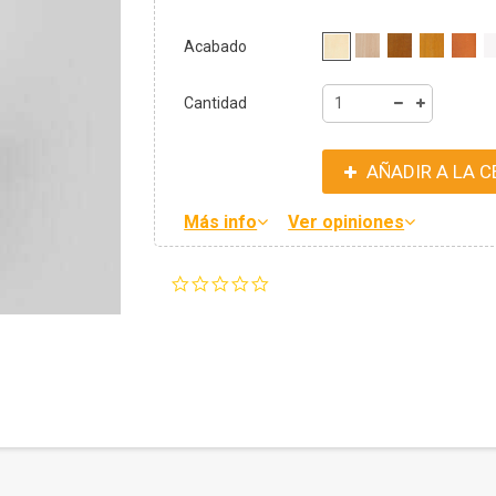
Acabado
Cantidad
AÑADIR A LA C
Más info
Ver opiniones
0.0
star
rating