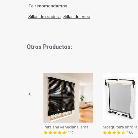
Te recomendamos:
Sillas de madera
Sillas de enea
Otros Productos:
Slideshow
Slide
controls
Persiana veneciana lamas aluminio...
5.0 star rating
4.7 st
(11)
(166)