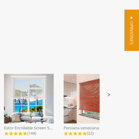
★ OPINIONES
Estor Enrollable Screen 5% a Medida...
Persiana veneciana lamas aluminio...
4.9 star rating
4.9 star rating
(144)
(22)