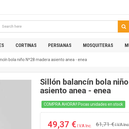
ES
CORTINAS
PERSIANAS
MOSQUITERAS
M
lancín bola niño Nº28 madera asiento anea - enea
Sillón balancín bola ni
asiento anea - enea
COMPRA AHORA!! Pocas unidades en stock
49,37 €
61,71 €
I.V.A Inc
I.V.A Inc.