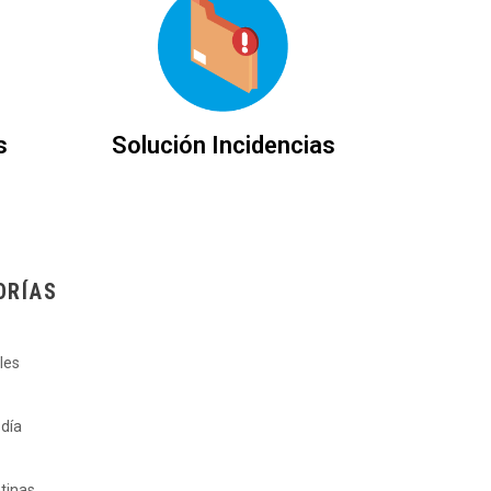
s
Solución Incidencias
ORÍAS
les
 día
ntinas