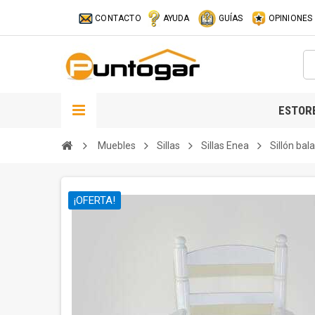
CONTACTO
AYUDA
GUÍAS
OPINIONES
ESTOR
Muebles
Sillas
Sillas Enea
Sillón ba
¡OFERTA!