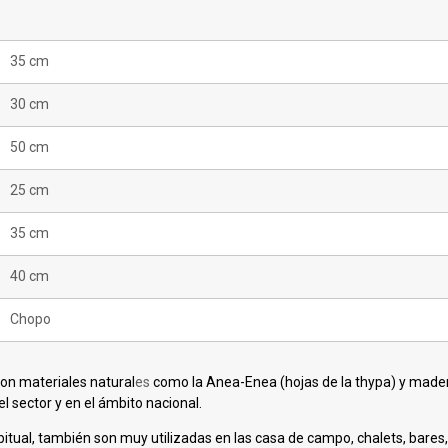
35 cm
30 cm
50 cm
25 cm
35 cm
40 cm
Chopo
on materiales natural
es
como la Anea-Enea (hojas de la thypa) y made
l sector y en el ámbito nacional.
abitual, también son muy utilizadas en las casa de campo, chalets, bares, 