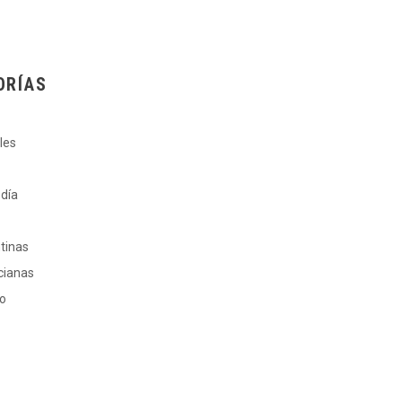
ORÍAS
les
 día
ntinas
cianas
ro