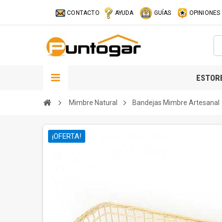
CONTACTO
AYUDA
GUÍAS
OPINIONES
ESTOR
Mimbre Natural
Bandejas Mimbre Artesanal
¡OFERTA!