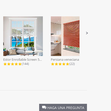
Estor Enrollable Screen 5% a Medida...
Persiana veneciana lamas aluminio...
4.9 star rating
4.9 star rating
(144)
(22)
HAGA UNA PREGUNTA