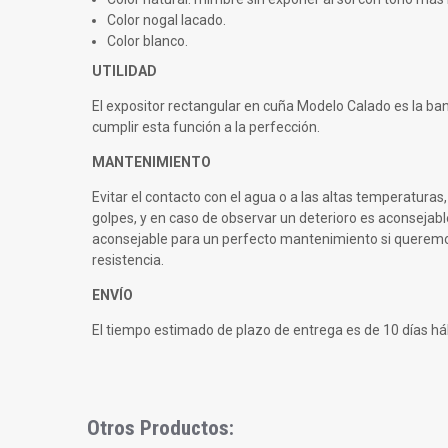
Color nogal lacado.
Color blanco.
UTILIDAD
El expositor rectangular en cuña Modelo Calado es la ba
cumplir esta función a la perfección.
MANTENIMIENTO
Evitar el contacto con el agua o a las altas temperatura
golpes, y en caso de observar un deterioro es aconsejab
aconsejable para un perfecto mantenimiento si queremos
resistencia.
ENVÍO
El tiempo estimado de plazo de entrega es de 10 días háb
Otros Productos:
Slideshow