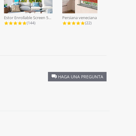
Estor Enrollable Screen 5% a Medida...
Persiana veneciana lamas aluminio...
4.9 star rating
4.9 star rating
(144)
(22)
HAGA UNA PREGUNTA