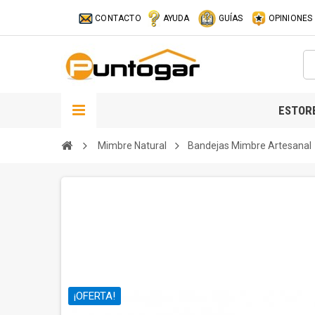
CONTACTO
AYUDA
GUÍAS
OPINIONES
ESTOR
Mimbre Natural
Bandejas Mimbre Artesanal
¡OFERTA!