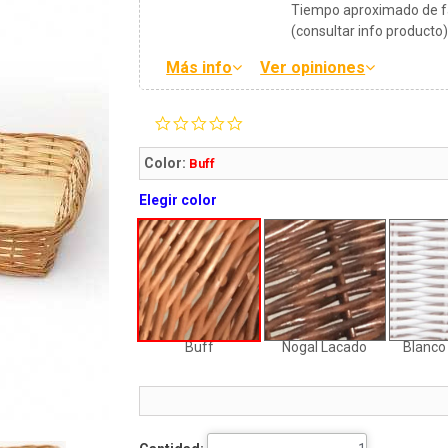
Tiempo aproximado de fa
(consultar info producto
Más info
Ver opiniones
0.0
star
rating
Color:
Buff
Elegir color
Buff
Nogal Lacado
Blanco