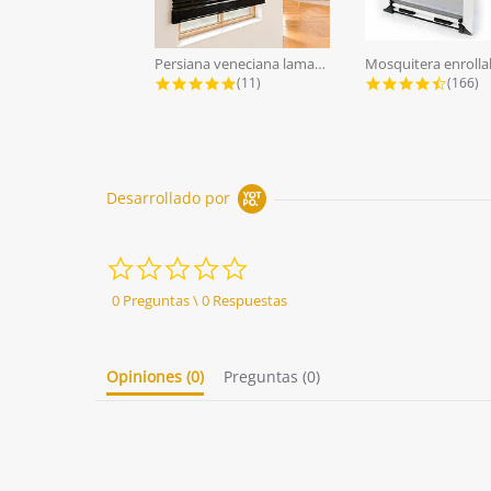
Persiana veneciana lamas aluminio...
5.0 star rating
4.7 st
(11)
(166)
Desarrollado por
0.0
star
rating
0 Preguntas \ 0 Respuestas
Opiniones
(0)
Preguntas
(0)