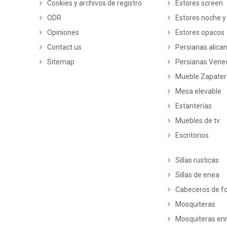
Cookies y archivos de registro
Estores screen
ODR
Estores noche y
Opiniones
Estores opacos
Contact us
Persianas alica
Sitemap
Persianas Vene
Mueble Zapate
Mesa elevable
Estanterías
Muebles de tv
Escritorios
Sillas rusticas
Sillas de enea
Cabeceros de fo
Mosquiteras
Mosquiteras enr