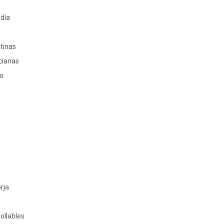
 día
ntinas
cianas
ro
rja
ollables